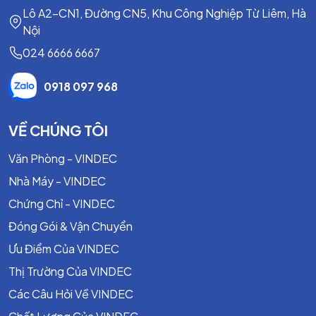
Lô A2-CN1, Đường CN5, Khu Công Nghiệp Từ Liêm, Hà
JIS 10K, DIN PN10/PN16, ANSI Class
Tiêu chuẩn
Nội
150
024 6666 6667
Kích thước
DN40 – DN1000
0918 097 968
Áp suất làm
PN10, PN16, Class 150
việc
VỀ CHÚNG TÔI
Nhiệt độ làm
-10°C đến 120°C (tùy vật liệu gioăng)
việc
Văn Phòng - VINDEC
Điều khiển
Tay gạt, tay quay, điện, khí nén
Nhà Máy - VINDEC
Nước, nước thải, khí nén, PCCC, hóa
Chứng Chỉ - VINDEC
Môi chất
chất nhẹ
Đóng Gói & Vận Chuyển
Lưu ý:
Thông số thực tế phụ thuộc vào từng model và nhà
Ưu Điểm Của VINDEC
sản xuất.
Thị Trường Của VINDEC
Đặc Tính Nổi Bật
Các Câu Hỏi Về VINDEC