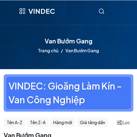
VINDEC
Van Bướm Gang
Trang chủ
Van Bướm Gang
VINDEC: Gioăng Làm Kín -
Van Công Nghiệp
Tên A-Z
Tên Z-A
Hàng mới
Giá tăng dần
Giá giảm dầ
Lọc
Van Bướm Gang