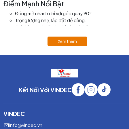
Điểm Mạnh Nổi Bật
Đóng mở nhanh chỉ với góc quay 90°.
Trọng lượng nhẹ, lắp đặt dễ dàng.
Giá thành kinh tế, chi phí bảo trì thấp.
Độ kín cao, vận hành ổn định.
Phù hợp nhiều tiêu chuẩn đường ống.
Xem thêm
Thông Số Kỹ Thuật Chung
Hạng mục
Thông số điển hình
Thân van
Gang xám FC200, gang cầu FCD450
Kết Nối Với VINDEC
Đĩa van
Inox 304, Inox 316, gang mạ Niken
Gioăng làm
EPDM, NBR, Viton
kín
VINDEC
Ty van
Inox SS410, SS304, SS316
info@vindec.vn
Kết nối
Wafer, Lug, Mặt bích