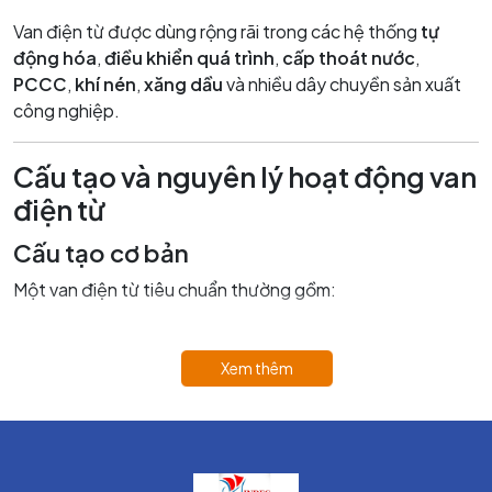
Van điện từ được dùng rộng rãi trong các hệ thống
tự
động hóa
,
điều khiển quá trình
,
cấp thoát nước
,
PCCC
,
khí nén
,
xăng dầu
và nhiều dây chuyền sản xuất
công nghiệp.
Cấu tạo và nguyên lý hoạt động van
điện từ
Cấu tạo cơ bản
Một van điện từ tiêu chuẩn thường gồm:
Thân van
: làm từ
đồng, inox, gang, nhựa
, nhôm…
chịu áp và chịu nhiệt.
Xem thêm
Cuộn coil (cuộn điện từ)
: tạo từ trường khi cấp
điện (12V, 24V, 110V, 220V…).
Lõi sắt từ / Piston
: di chuyển lên xuống theo lực hút
điện từ.
Lò xo
: đẩy lõi từ về vị trí ban đầu khi ngắt điện.