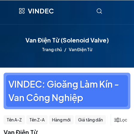
VINDEC
Van Điện Từ (Solenoid Valve)
Trang chủ
Van Điện Từ
VINDEC: Gioăng Làm Kín -
Van Công Nghiệp
Tên A-Z
Tên Z-A
Hàng mới
Giá tăng dần
Giá giảm dầ
Lọc
Van Điện Từ