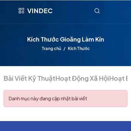
VINDEC
Kích Thước Gioăng Làm Kín
Trang chủ
Kích Thước
Bài Viết Kỹ Thuật
Hoạt Động Xã Hội
Hoạt Đ
Danh mục này đang cập nhật bài viết