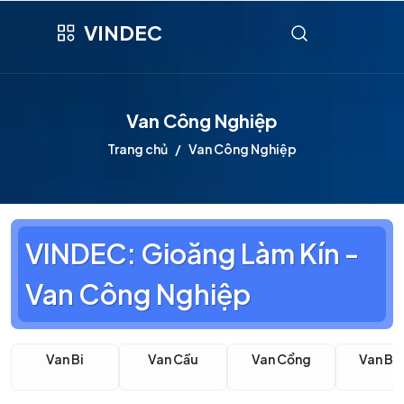
VINDEC
Van Công Nghiệp
Trang chủ
Van Công Nghiệp
VINDEC: Gioăng Làm Kín -
Van Công Nghiệp
Van Bi
Van Cầu
Van Cổng
Van B