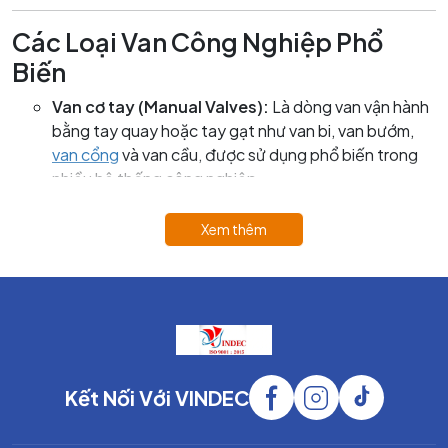
Các Loại Van Công Nghiệp Phổ
Biến
Van cơ tay (Manual Valves):
Là dòng van vận hành
bằng tay quay hoặc tay gạt như van bi, van bướm,
van cổng
và van cầu, được sử dụng phổ biến trong
nhiều hệ thống công nghiệp.
Van tự hoạt động (Self-Acting Valves):
Bao gồm
van một chiều
, van an toàn, van giảm áp hoạt động
Xem thêm
tự động theo áp suất và lưu lượng của môi chất mà
không cần nguồn điều khiển ngoài.
Van điều khiển tự động (Control Valves):
Là các
loại van điều khiển điện hoặc khí nén giúp đóng mở,
điều tiết lưu lượng tự động và tối ưu hiệu suất vận
hành hệ thống.
Kết Nối Với VINDEC
Dòng van cơ tay (Manual valves)
Van cơ tay là dòng van công nghiệp vận hành thủ công