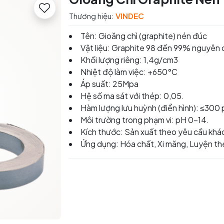
Thương hiệu:
VINDEC
Tên: Gioăng chì (graphite) nén đúc
Vật liệu: Graphite 98 đến 99% nguyên 
Khối lượng riêng: 1,4g/cm3
Nhiệt độ làm việc: +650°C
Áp suất: 25Mpa
Hệ số ma sát với thép: 0,05.
Hàm lượng lưu huỳnh (điển hình): ≤300
Môi trường trong phạm vi: pH 0-14.
Kích thước: Sản xuất theo yêu cầu khá
Ứng dụng: Hóa chất, Xi măng, Luyện thé