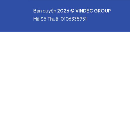
Bản quyền
2026 © VINDEC GROUP
Mã Sô Thuế: 0106335951
Đặc Tính Nổi Bật
Chịu nhiệt độ và áp suất rất cao.
Kháng dầu tải nhiệt, hơi nóng và hóa ch