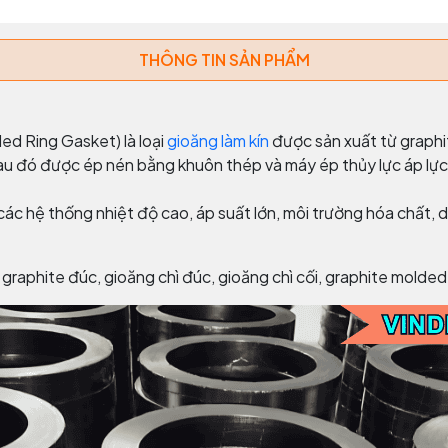
THÔNG TIN SẢN PHẨM
ed Ring Gasket) là loại
gioăng làm kín
được sản xuất từ graphi
sau đó được ép nén bằng khuôn thép và máy ép thủy lực áp lự
c hệ thống nhiệt độ cao, áp suất lớn, môi trường hóa chất, d
raphite đúc, gioăng chì đúc, gioăng chì cối, graphite molded 