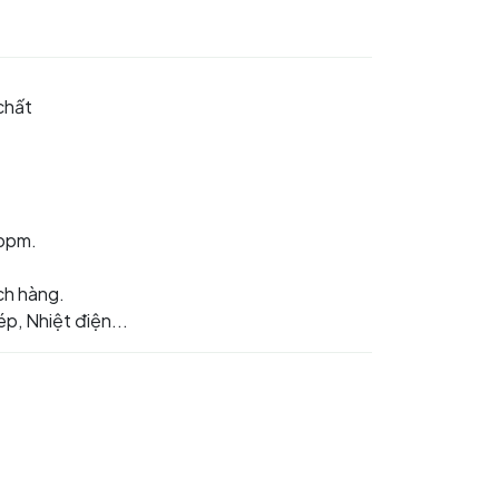
chất
 ppm.
ch hàng.
p, Nhiệt điện...