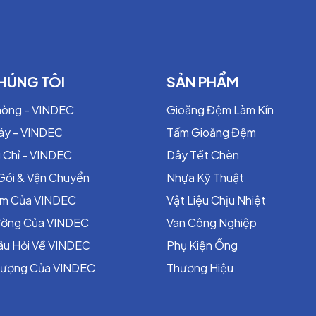
Graphite tinh khiết 98% – 99%
1.2 – 2.23 g/cm³
0 – 14
-200°C đến +650°C
HÚNG TÔI
SẢN PHẨM
Lên đến 3800°C
Tối đa 250 kgf/cm²
hòng - VINDEC
Gioăng Đệm Làm Kín
0.05
áy - VINDEC
Tấm Gioăng Đệm
≤ 25 ppm
 Chỉ - VINDEC
Dây Tết Chèn
≤ 25 ppm
≤ 100 ppm
Gói & Vận Chuyển
Nhựa Kỹ Thuật
Gia công theo yêu cầu
ểm Của VINDEC
Vật Liệu Chịu Nhiệt
rường Của VINDEC
Van Công Nghiệp
âu Hỏi Về VINDEC
Phụ Kiện Ống
Lượng Của VINDEC
Thương Hiệu