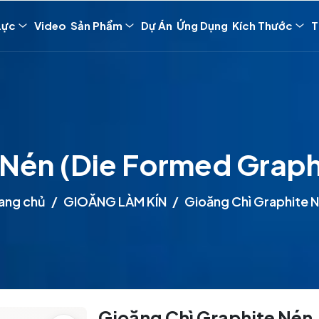
Lực
Video
Sản Phẩm
Dự Án
Ứng Dụng
Kích Thước
T
 Nén (Die Formed Graph
ang chủ
GIOĂNG LÀM KÍN
Gioăng Chì Graphite 
Gioăng Chì Graphite Nén