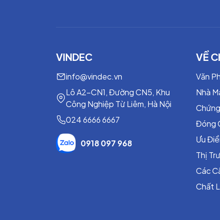
Vật liệu
Tỷ trọng
Độ pH
Nhiệt độ làm việc
VINDEC
VỀ C
Môi trường không oxy hóa
Áp suất làm việc
info@vindec.vn
Văn P
Hệ số ma sát với thép
Lô A2-CN1, Đường CN5, Khu
Nhà M
Hàm lượng Clorua
Công Nghiệp Từ Liêm, Hà Nội
Chứng
Hàm lượng Florua
024 6666 6667
Hàm lượng Halogen
Đóng 
Kích thước
Ưu Đi
0918 097 968
Thị T
Các C
Chất 