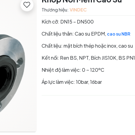
Thương hiệu:
VINDEC
Kích cỡ: DN15 – DN500
Chất liệu thân: Cao su EPDM,
cao su NBR
Chất liệu: mặt bích thép hoặc inox, cao su
Kết nối: Ren BS, NPT, Bích JIS10K, BS PN
Nhiệt độ làm việc: 0 ~ 120ºC
Áp lực làm việc: 10bar, 16bar