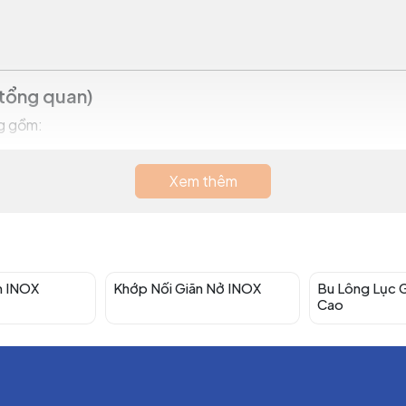
(tổng quan)
ng gồm:
Xem thêm
c
cầu đôi (2 sóng)
để tăng khả năng co giãn và giảm rung.
nox 304/316.
̀m INOX
Khớp Nối Giãn Nở INOX
Bu Lông Lục 
Cao
ùng cho size nhỏ.
chịu áp & chịu lực ép.