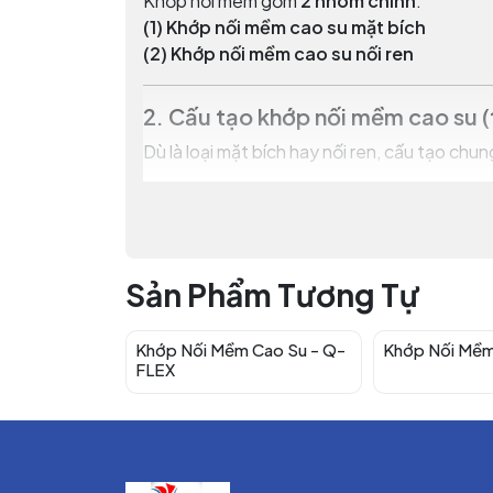
Khớp nối mềm gồm
2 nhóm chính
:
(1) Khớp nối mềm cao su mặt bích
(2) Khớp nối mềm cao su nối ren
2. Cấu tạo khớp nối mềm cao su 
Dù là loại mặt bích hay nối ren, cấu tạo chu
• Thân cao su đàn hồi
Làm từ
EPDM
,
NBR
, hoặc cao su tổng hợp.
Hình dạng thường là
cầu đơn (1 sóng)
hoặ
Sản Phẩm Tương Tự
• Bộ phận kết nối (mặt bích hoặc ren)
Mặt bích
: thép carbon, thép mạ kẽm, i
Khớp Nối Mềm Cao Su - Q-
Khớp Nối Mê
FLEX
Ren
: ren BSPT bằng inox hoặc gang, d
• Lớp gia cường
Bằng bố vải sợi chịu lực, giúp tăng khả năng 