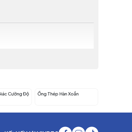
Giác Cường Độ
Ống Thép Hàn Xoắn
Ống Thép Hà