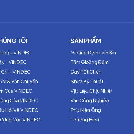
ị
– DN500
, NBR
ch / Ren
HÚNG TÔI
SẢN PHẨM
bar
hòng - VINDEC
Gioăng Đệm Làm Kín
C (mặt bích), 0–80°C (nối ren)
áy - VINDEC
khí, hơi, hóa chất nhẹ, nước biển
Tấm Gioăng Đệm
K – BS PN10/PN16 – ANSI 150
 Chỉ - VINDEC
Dây Tết Chèn
Quốc, Hàn, Nhật, Malaysia…
Gói & Vận Chuyển
Nhựa Kỹ Thuật
ểm Của VINDEC
Vật Liệu Chịu Nhiệt
 khớp nối mềm cao su
rường Của VINDEC
Van Công Nghiệp
 hồi cao.
âu Hỏi Về VINDEC
Phụ Kiện Ống
uả.
Lượng Của VINDEC
Thương Hiệu
c (water hammer)
.