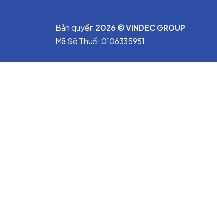
Tăng tuổi thọ đường ống và thiết bị
.
Bản quyền
2026 © VINDEC GROUP
Lắp đặt nhanh
, không yêu cầu kỹ thuậ
Mã Sô Thuế: 0106335951
Giá thấp
, hiệu quả bảo vệ cao.
5. Phân loại khớp nối mềm cao su
5.1. Phân loại theo kiểu kết nối
A. Khớp nối mềm cao su mặt bích
Cấu tạo đặc trưng
Thân cao su EPDM/NBR dạng cầu đơn 
Kết nối bằng mặt bích
JIS 10K, BS PN1
Vành bích bằng
thép, thép mạ kẽm ho
Ưu điểm
Chịu áp và chịu lực cao.