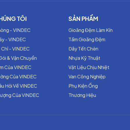
~ +350°C
~ +250°C
HÚNG TÔI
SẢN PHẨM
hòng - VINDEC
Gioăng Đệm Làm Kín
~ +400°C
áy - VINDEC
Tấm Gioăng Đệm
 Chỉ - VINDEC
Dây Tết Chèn
 Sheet & Gasket)
Gói & Vận Chuyển
Nhựa Kỹ Thuật
ểm Của VINDEC
Vật Liệu Chịu Nhiệt
04, tấm thép cacbon
rường Của VINDEC
Van Công Nghiệp
âu Hỏi Về VINDEC
Phụ Kiện Ống
Lượng Của VINDEC
Thương Hiệu
ống dầu khí, hóa chất, nhà máy nhiệt điện.