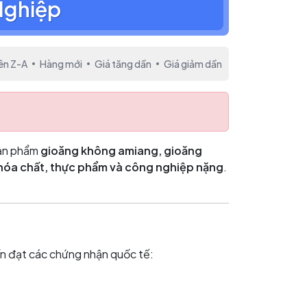
Nghiệp
ên Z-A
Hàng mới
Giá tăng dần
Giá giảm dần
 sản phẩm
gioăng không amiang, gioăng
, hóa chất, thực phẩm và công nghiệp nặng
.
kín đạt các chứng nhận quốc tế: