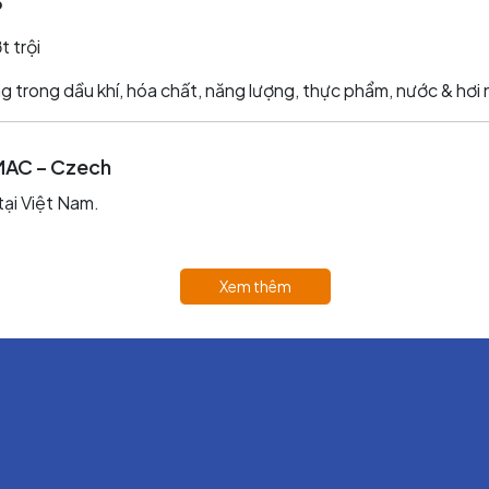
5
t trội
g trong dầu khí, hóa chất, năng lượng, thực phẩm, nước & hơi
EMAC – Czech
ại Việt Nam.
(Non-Asbestos Gasket Sheet)
Xem thêm
 TEMAGRAPH
 dầu, khí, hóa chất.
Nhiệt độ làm việc
~ +550°C