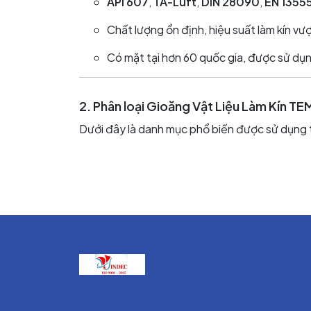
API 607
,
TA-Luft
,
DIN 28090
,
EN 1355
Chất lượng ổn định, hiệu suất làm kín vượ
Có mặt tại hơn 60 quốc gia, được sử dụn
2. Phân loại Gioăng Vật Liệu Làm Kín T
Dưới đây là danh mục phổ biến được sử dụng t
2.1. Tấm gioăng không amiang TEMAC 
Nhóm sản phẩm: TEMASIL – TEMAPACK –
Ứng dụng cho mặt bích, bơm, van, hệ thống hơi,
Các mã tiêu biểu:
Mã sản phẩm
TEMASIL HT