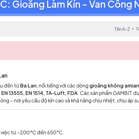
C: Gioăng Làm Kín - Van Công 
Tên A-Z
T
Lan
ầu đến từ
Ba Lan
, nổi tiếng với các dòng
gioăng không amiang
n
EN 13555, EN 1514, TA-Luft, FDA
. Các sản phẩm GAMBIT đượ
nóng – nơi yêu cầu độ kín cao và khả năng chịu nhiệt, chịu áp su
làm việc từ –200°C đến 650°C.