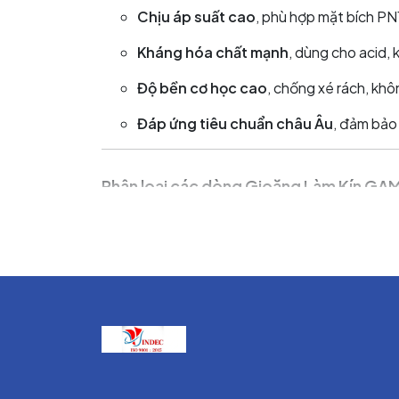
Chịu áp suất cao
, phù hợp mặt bích PN
Kháng hóa chất mạnh
, dùng cho acid, 
Độ bền cơ học cao
, chống xé rách, khô
Đáp ứng tiêu chuẩn châu Âu
, đảm bảo
Phân loại các dòng Gioăng Làm Kín GAM
Dựa trên danh mục của GAMBIT Lubawka, cá
Gioăng Không Amiang GAMBIT
Các mã thông dụng:
GAMBIT AF-1000
– đa dụng, chịu dầu và
GAMBIT AF-200G
– gia cường sợi, dùn
GAMBIT AF-400
– chịu hơi nóng, dùng 