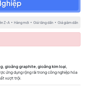
Nghiệp
ên Z-A
Hàng mới
Giá tăng dần
Giá giảm dần
, gioăng graphite, gioăng kim loại,
c ứng dụng rộng rãi trong công nghiệp hóa
ất vượt trội.