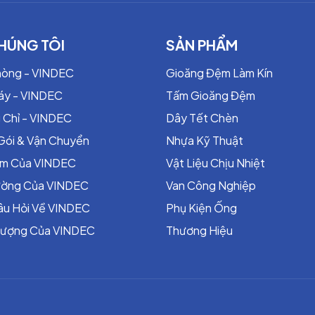
ăng, dầu, nhiên liệu.
HÚNG TÔI
SẢN PHẨM
nh, dùng trong hóa chất – dược phẩm.
hòng - VINDEC
Gioăng Đệm Làm Kín
áy - VINDEC
Tấm Gioăng Đệm
 Chỉ - VINDEC
Dây Tết Chèn
đục lỗ – gia cường inox)
Gói & Vận Chuyển
Nhựa Kỹ Thuật
ểm Của VINDEC
Vật Liệu Chịu Nhiệt
– chịu áp suất cao)
rường Của VINDEC
Van Công Nghiệp
âu Hỏi Về VINDEC
Phụ Kiện Ống
Lượng Của VINDEC
Thương Hiệu
n + filler graphite/PTFE
loại + lớp phủ mềm