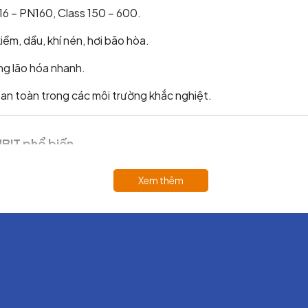
16 – PN160, Class 150 – 600.
kiềm, dầu, khí nén, hơi bão hòa.
ng lão hóa nhanh.
 an toàn trong các môi trường khắc nghiệt.
BIT phổ biến
c nhóm sản phẩm chính gồm:
Xem thêm
 khí tốt.
g cho mặt bích áp suất cao.
trong nhà máy hơi.