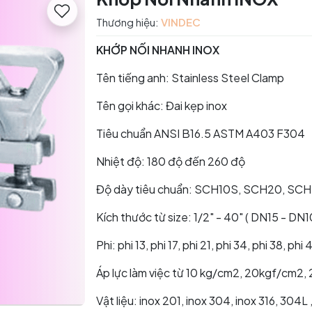
Thương hiệu:
VINDEC
KHỚP NỐI NHANH INOX
Tên tiếng anh: Stainless Steel Clamp
Tên gọi khác: Đai kẹp inox
Tiêu chuẩn ANSI B16.5 ASTM A403 F304
Nhiệt độ: 180 độ đến 260 độ
Độ dày tiêu chuẩn: SCH10S, SCH20, SCH
Kích thước từ size: 1/2" - 40" ( DN15 - DN
Phi: phi 13, phi 17, phi 21, phi 34, phi 38, phi 
Áp lực làm việc từ 10 kg/cm2, 20kgf/cm2,
Vật liệu: inox 201, inox 304, inox 316, 304L 