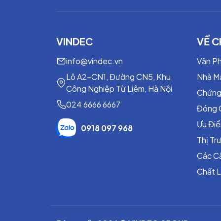
VINDEC
VỀ C
info@vindec.vn
Văn P
Lô A2-CN1, Đường CN5, Khu
Nhà M
Công Nghiệp Từ Liêm, Hà Nội
Chứng
024 6666 6667
Đóng 
Ưu Đi
0918 097 968
Thị T
Các C
Chất 