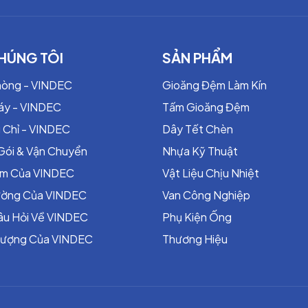
HÚNG TÔI
SẢN PHẨM
hòng - VINDEC
Gioăng Đệm Làm Kín
áy - VINDEC
Tấm Gioăng Đệm
 Chỉ - VINDEC
Dây Tết Chèn
Gói & Vận Chuyển
Nhựa Kỹ Thuật
ểm Của VINDEC
Vật Liệu Chịu Nhiệt
rường Của VINDEC
Van Công Nghiệp
âu Hỏi Về VINDEC
Phụ Kiện Ống
Lượng Của VINDEC
Thương Hiệu