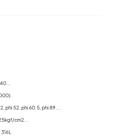
40...
1000).
42, phi 52, phi 60.5, phi 89 ...
 25kgf/cm2...
, 316L