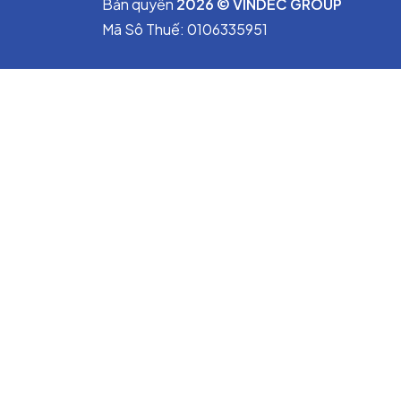
Bản quyền
2026 © VINDEC GROUP
Mã Sô Thuế: 0106335951