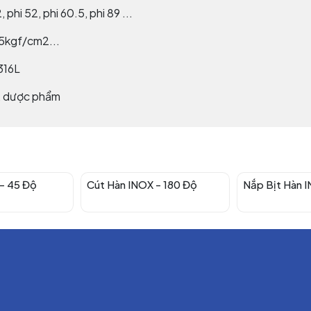
2, phi 52, phi 60.5, phi 89 ...
25kgf/cm2...
 316L
, dược phẩm
- 45 Độ
Cút Hàn INOX - 180 Độ
Nắp Bịt Hàn 