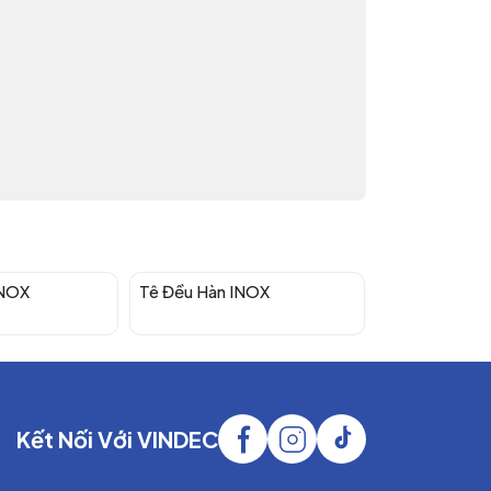
INOX
Tê Đều Hàn INOX
Tê Thu Hàn I
Kết Nối Với VINDEC