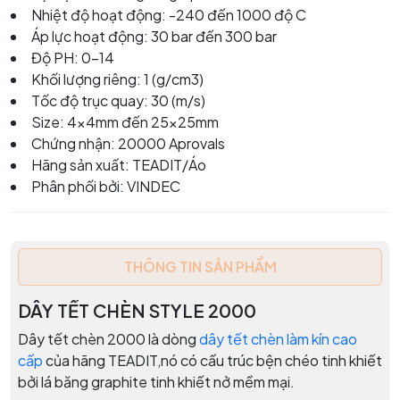
Nhiệt độ hoạt động: -240 đến 1000 độ C
Áp lực hoạt động: 30 bar đến 300 bar
Độ PH: 0-14
Khối lượng riêng: 1 (g/cm3)
Tốc độ trục quay: 30 (m/s)
Size: 4x4mm đến 25x25mm
Chứng nhận: 20000 Aprovals
Hãng sản xuất: TEADIT/Áo
Phân phối bởi: VINDEC
THÔNG TIN SẢN PHẨM
DÂY TẾT CHÈN STYLE 2000
Dây tết chèn 2000 là dòng
dây tết chèn làm kín cao
cấp
của hãng TEADIT,nó có cấu trúc bện chéo tinh khiết
bởi lá băng graphite tinh khiết nở mềm mại.