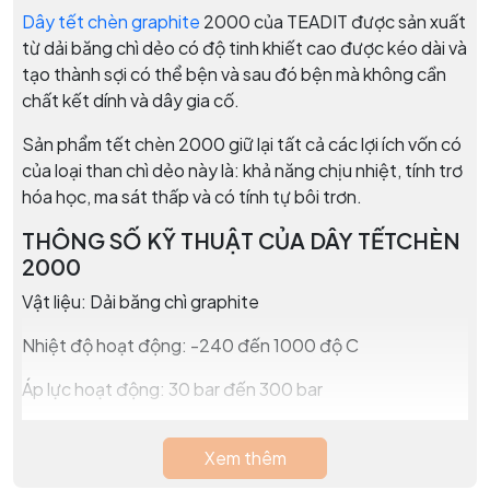
Dây tết chèn graphite
2000 của TEADIT được sản xuất
từ dải băng chì dẻo có độ tinh khiết cao được kéo dài và
tạo thành sợi có thể bện và sau đó bện mà không cần
chất kết dính và dây gia cố.
Sản phẩm tết chèn 2000 giữ lại tất cả các lợi ích vốn có
của loại than chì dẻo này là: khả năng chịu nhiệt, tính trơ
hóa học, ma sát thấp và có tính tự bôi trơn.
THÔNG SỐ KỸ THUẬT CỦA DÂY TẾTCHÈN
2000
Vật liệu: Dải băng chì graphite
Nhiệt độ hoạt động: -240 đến 1000 độ C
Áp lực hoạt động: 30 bar đến 300 bar
Độ PH: 0-14
Xem thêm
Khối lượng riêng: 1 (g/cm3)