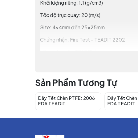
Khối lượng riêng: 1.1 (g/cm3)
Tốc độ trục quay: 20 (m/s)
Size: 4x4mm đến 25x25mm
Chứng nhận: Fire Test - TEADIT 2202
Hãng sản xuất: TEADIT/Áo
Phân phối bởi: VINDEC
ĐẶC TÍNH CỦA DÂY TẾT CHÈN 2
Sản Phẩm Tương Tự
Dây tết chèn 2202 TEADIT có gia cố sợi cac
tăng khả năng xử lý áp lực so với việc chỉ 
Dây Tết Chèn PTFE: 2006
Dây Tết Chèn
FDA TEADIT
FDA TEADIT
TEADIT style 2202 là thế hệ bao bì graphite
2202 có thể được sử dụng ở những khu vực
TEADIT style 2202 có các sợi carbon nguyên
và cũng có khả năng chịu áp lực cực cao.