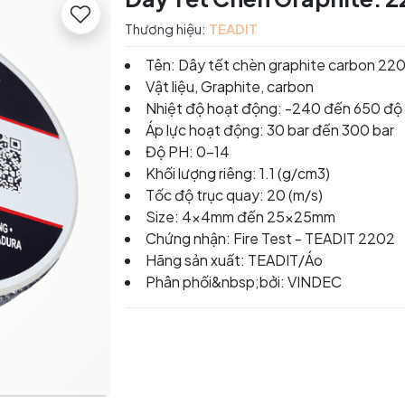
Thương hiệu:
TEADIT
Tên: Dây tết chèn graphite carbon 22
Vật liệu, Graphite, carbon
Nhiệt độ hoạt động: -240 đến 650 độ
Áp lực hoạt động: 30 bar đến 300 bar
Độ PH: 0-14
Khối lượng riêng: 1.1 (g/cm3)
Tốc độ trục quay: 20 (m/s)
Size: 4x4mm đến 25x25mm
Chứng nhận: Fire Test - TEADIT 2202
Hãng sản xuất: TEADIT/Áo
Phân phối&nbsp;bởi: VINDEC