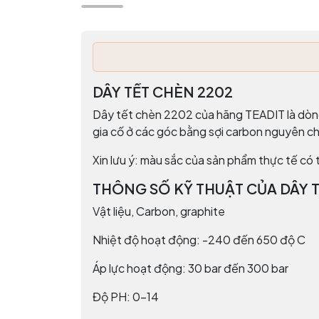
DÂY TẾT CHÈN 2202
Dây tết chèn 2202 của hãng TEADIT là dò
gia cố ở các góc bằng sợi carbon nguyên ch
Xin lưu ý: màu sắc của sản phẩm thực tế có t
THÔNG SỐ KỸ THUẬT CỦA DÂY 
Vật liệu, Carbon, graphite
Nhiệt độ hoạt động: -240 đến 650 độ C
Áp lực hoạt động: 30 bar đến 300 bar
Độ PH: 0-14