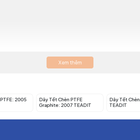
Xem thêm
202
bon trong các góc và thân của dây tết chèn làm cho nó có kh
có chì mềm không tăng cường được.
 PTFE: 2005
Dây Tết Chèn PTFE
Dây Tết Chèn
Graphite: 2007 TEADIT
TEADIT
 mới nhất, được thiết kế đặc biệt cho các ứng dụng đòi hỏi khắ
 mà các loại dây tết chèn chì mềm thông thường không đáp 
 chất gia cố các góc và thân của bao bì này, làm cho dây 220