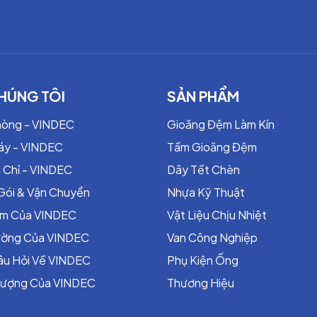
thể được sử dụng trong nhiều ứng dụng đòi hỏi, cả năng động 
2202
thể được sử dụng trong nhiều ứng dụng đòi hỏi, cả năng động 
HÚNG TÔI
SẢN PHẨM
 các dịch vụ nhiệt độ cao và áp lực cao trong van, bơm, các k
 0-14, ngoại trừ chất oxy hóa mạnh.
hòng - VINDEC
Gioăng Đệm Làm Kín
n việc sử dụng dịch vụ chung trong cả máy bơm và van. Nó cự
áy - VINDEC
Tấm Gioăng Đệm
rong các nhà máy điện, nhà máy hóa dầu, nhà máy thép, v.v.
 Chỉ - VINDEC
Dây Tết Chèn
Gói & Vận Chuyển
Nhựa Kỹ Thuật
ểm Của VINDEC
Vật Liệu Chịu Nhiệt
rường Của VINDEC
Van Công Nghiệp
âu Hỏi Về VINDEC
Phụ Kiện Ống
Lượng Của VINDEC
Thương Hiệu