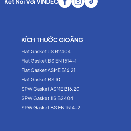
Kết Nối Với VINDEC
và tĩnh.
và tĩnh.
KÍCH THƯỚC GIOĂNG
he co giãn, máy trộn và máy khuấy. Nó có
Flat Gasket JIS B2404
c kỳ thích hợp cho việc lắp đặt sử dụng ở
Flat Gasket BS EN 1514-1
Flat Gasket ASME B16.21
Flat Gasket BS 10
SPW Gasket ASME B16.20
SPW Gasket JIS B2404
SPW Gasket BS EN 1514-2