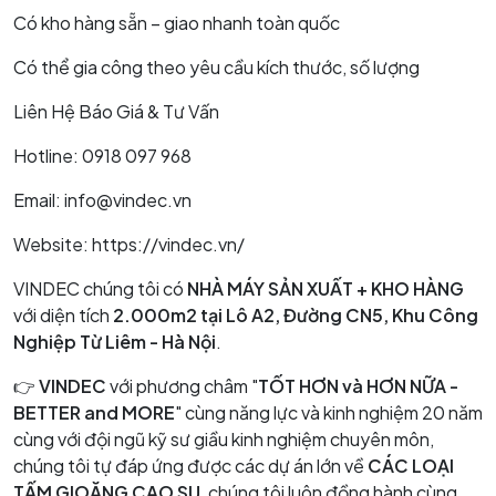
Có kho hàng sẵn – giao nhanh toàn quốc
Có thể gia công theo yêu cầu kích thước, số lượng
Liên Hệ Báo Giá & Tư Vấn
Hotline: 0918 097 968
Email: info@vindec.vn
Website: https://vindec.vn/
VINDEC chúng tôi có
NHÀ MÁY SẢN XUẤT + KHO HÀNG
với diện tích
2.000m2 tại Lô A2, Đường CN5, Khu Công
Nghiệp Từ Liêm - Hà Nội
.
👉
VINDEC
với phương châm "
TỐT HƠN và HƠN NỮA -
BETTER and MORE
" cùng năng lực và kinh nghiệm 20 năm
cùng với đội ngũ kỹ sư giầu kinh nghiệm chuyên môn,
chúng tôi tự đáp ứng được các dự án lớn về
CÁC LOẠI
TẤM GIOĂNG CAO SU
, chúng tôi luôn đồng hành cùng