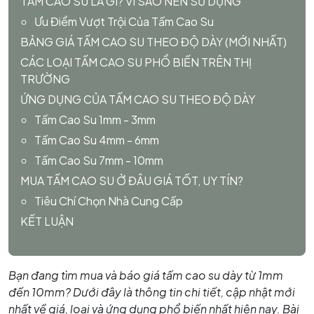
TẤM CAO SU LÀ GÌ? VÌ SAO NÊN SỬ DỤNG
Ưu Điểm Vượt Trội Của Tấm Cao Su
BẢNG GIÁ TẤM CAO SU THEO ĐỘ DÀY (MỚI NHẤT)
CÁC LOẠI TẤM CAO SU PHỔ BIẾN TRÊN THỊ
TRƯỜNG
ỨNG DỤNG CỦA TẤM CAO SU THEO ĐỘ DÀY
Tấm Cao Su 1mm - 3mm
Tấm Cao Su 4mm - 6mm
Tấm Cao Su 7mm - 10mm
MUA TẤM CAO SU Ở ĐÂU GIÁ TỐT, UY TÍN?
Tiêu Chí Chọn Nhà Cung Cấp
KẾT LUẬN
Bạn đang tìm mua và báo giá tấm cao su dày từ 1mm
đến 10mm? Dưới đây là thông tin chi tiết, cập nhật mới
nhất về giá, loại và ứng dụng phổ biến nhất hiện nay. Bài