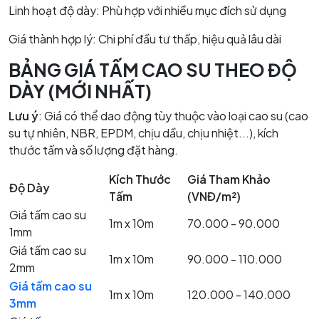
Linh hoạt độ dày: Phù hợp với nhiều mục đích sử dụng
Giá thành hợp lý: Chi phí đầu tư thấp, hiệu quả lâu dài
BẢNG GIÁ TẤM CAO SU THEO ĐỘ
DÀY (MỚI NHẤT)
Lưu ý
: Giá có thể dao động tùy thuộc vào loại cao su (cao
su tự nhiên, NBR, EPDM, chịu dầu, chịu nhiệt...), kích
thước tấm và số lượng đặt hàng.
Kích Thước
Giá Tham Khảo
Độ Dày
Tấm
(VNĐ/m²)
Giá tấm cao su
1m x 10m
70.000 - 90.000
1mm
Giá tấm cao su
1m x 10m
90.000 - 110.000
2mm
Giá tấm cao su
1m x 10m
120.000 - 140.000
3mm