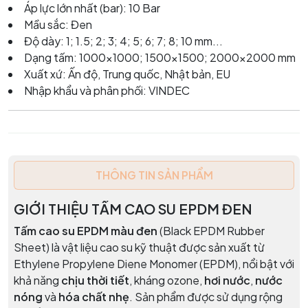
Áp lực lớn nhất (bar): 10 Bar
Mầu sắc: Đen
Độ dày: 1; 1.5; 2; 3; 4; 5; 6; 7; 8; 10 mm...
Dạng tấm: 1000x1000; 1500x1500; 2000x2000 mm
Xuất xứ: Ấn độ, Trung quốc, Nhật bản, EU
Nhập khẩu và phân phối: VINDEC
THÔNG TIN SẢN PHẨM
GIỚI THIỆU TẤM CAO SU EPDM ĐEN
Tấm cao su EPDM màu đen
(Black EPDM Rubber
Sheet) là vật liệu cao su kỹ thuật được sản xuất từ
Ethylene Propylene Diene Monomer (EPDM), nổi bật với
khả năng
chịu thời tiết
, kháng ozone,
hơi nước
,
nước
nóng
và
hóa chất nhẹ
. Sản phẩm được sử dụng rộng