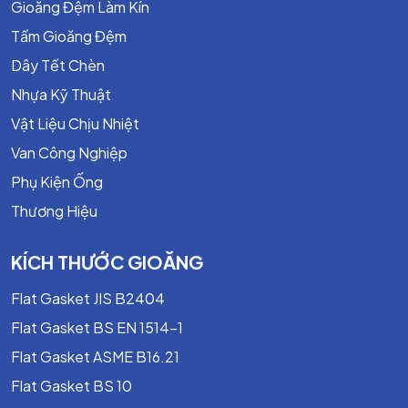
Gioăng Đệm Làm Kín
Tấm Gioăng Đệm
Dây Tết Chèn
Nhựa Kỹ Thuật
Vật Liệu Chịu Nhiệt
Van Công Nghiệp
Phụ Kiện Ống
Thương Hiệu
Ứng Dụng Của Tấm Cao Su EPDM
KÍCH THƯỚC GIOĂNG
Làm kín công nghiệp
Flat Gasket JIS B2404
Gioăng mặt bích.
Flat Gasket BS EN 1514-1
Ron đệm bồn chứa.
Hệ thống đường ống nước và hơi.
Flat Gasket ASME B16.21
Flat Gasket BS 10
Chống rung – cách âm