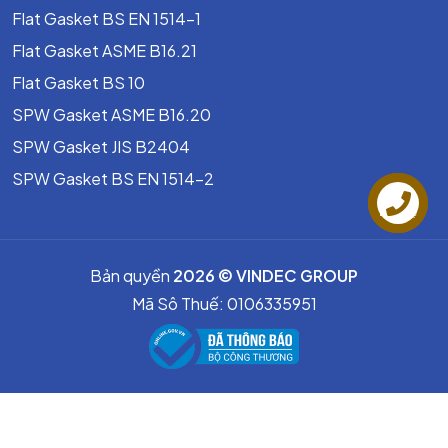
Flat Gasket BS EN 1514-1
Tiêu chuẩn
JIS, ANSI, BS, DIN
Flat Gasket ASME B16.21
Flat Gasket BS 10
Phân loại van bi Kitz
SPW Gasket ASME B16.20
Theo chất liệu
SPW Gasket JIS B2404
Van bi inox Kitz
SPW Gasket BS EN 1514-2
Van bi đồng Kitz
Liên hệ
Van bi gang Kitz
Bản quyền
2026 © VINDEC GROUP
Van bi thép Kitz
Mã Sô Thuế: 0106335951
Theo kiểu điều khiển
Van bi Kitz tay gạt
Van bi tay quay
Van bi Kitz điều khiển điện