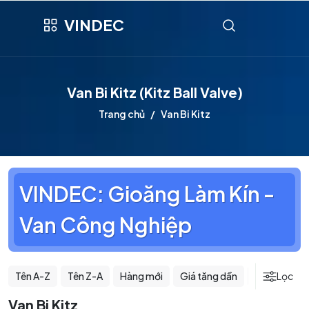
VINDEC
Van Bi Kitz (Kitz Ball Valve)
Trang chủ
Van Bi Kitz
VINDEC: Gioăng Làm Kín -
Van Công Nghiệp
Tên A-Z
Tên Z-A
Hàng mới
Giá tăng dần
Giá giảm dầ
Lọc
Van Bi Kitz