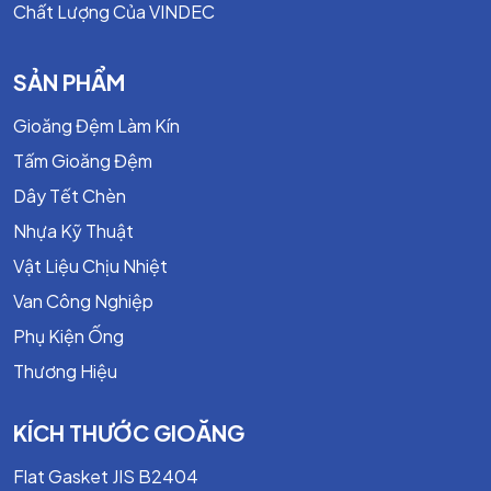
Chất Lượng Của VINDEC
Thời gian đóng mở nhanh
Hiệu suất dòng chảy cao
SẢN PHẨM
Điều khiển chính xác – độ kín tuyệt đối
Gioăng Đệm Làm Kín
Tấm Gioăng Đệm
Thông số kỹ thuật cơ bản của Van
Dây Tết Chèn
Bi Kitz
Nhựa Kỹ Thuật
Thông số
Giá trị
Vật Liệu Chịu Nhiệt
Kích thước
DN15 – DN300
Van Công Nghiệp
Áp suất làm việc
PN10 – PN40
Phụ Kiện Ống
Nhiệt độ làm việc
-20°C đến 220°C
Thương Hiệu
Vật liệu thân
Đồng, gang, inox, thép carbon
KÍCH THƯỚC GIOĂNG
Kiểu kết nối
Lắp ren, lắp bích, hàn
Flat Gasket JIS B2404
Điều khiển
Tay gạt, tay quay, điện, khí nén