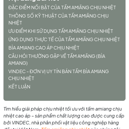
ĐẶC ĐIỂM NỐI BẬT CỦA TẤM AMIĂNG CHỊU NHIỆT
THÔNG SỐ KỸ THUẬT CỦA TẤM AMIĂNG CHỊU
NHIỆT
ƯU ĐIỂM KHI SỬ DỤNG TẤM AMIĂNG CHỊU NHIỆT
ỨNG DỤNG THỰC TẾ CỦA TẤM AMIĂNG CHỊU NHIỆT
BÌA AMIANG CAO ÁP CHỊU NHIỆT
CÂU HỎI THƯỜNG GẶP VỀ TẤM AMIĂNG (BÌA
AMIANG)
VINDEC - ĐƠN VỊ UY TÍN BÁN TẤM BÌA AMIANG
CHỊU NHIỆT
KẾT LUẬN
Tìm hiểu giải pháp chịu nhiệt tối ưu với tấm amiang chịu
nhiệt cao áp – sản phẩm chất lượng cao được cung cấp
bởi VINDEC, nhà phân phối vật liệu công nghiệp hàng