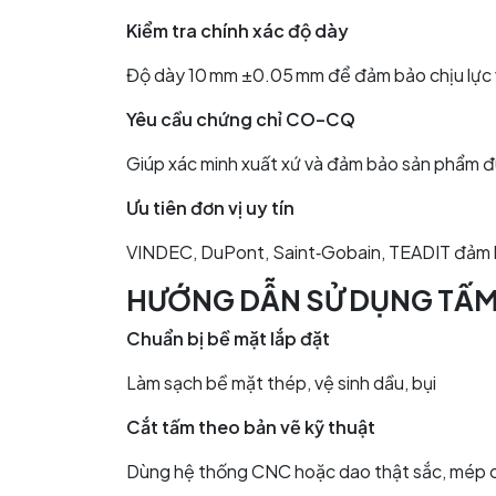
Kiểm tra chính xác độ dày
Độ dày 10 mm ±0.05 mm để đảm bảo chịu lực v
Yêu cầu chứng chỉ CO–CQ
Giúp xác minh xuất xứ và đảm bảo sản phẩm đ
Ưu tiên đơn vị uy tín
VINDEC, DuPont, Saint‑Gobain, TEADIT đảm 
HƯỚNG DẪN SỬ DỤNG TẤM 
Chuẩn bị bề mặt lắp đặt
Làm sạch bề mặt thép, vệ sinh dầu, bụi
Cắt tấm theo bản vẽ kỹ thuật
Dùng hệ thống CNC hoặc dao thật sắc, mép 