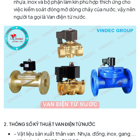
nhựa, inox và bộ phận làm kín phù hợp thích ứng cho
việc kiểm soát đóng mở dòng chảy của nước, vậy nên
người ta gọi là Van điện từ nước.
2.
THÔNG SỐ KỸ THUẬT VAN ĐIỆN TỪ NƯỚC
- Vật liệu sản xuất thân van: Nhựa, đồng, inox, gang ...