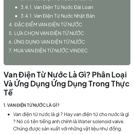
3.4.1. Van Điện Từ Nước Đài Loan
3.4.1. Van Điện Từ Nước Nhật Bản
4. ĐẶC ĐIỂM VAN ĐIỆN TỪ NƯỚC
5. LỰA CHỌN VAN ĐIỆN TỪ NƯỚC
6. ỨNG DỤNG VAN ĐIỆN TỪ NƯỚC
7. MUA VAN ĐIỆN TỪ NƯỚC VINDEC
Van Điện Từ Nước Là Gì? Phân Loại
Và Ứng Dụng Ứng Dụng Trong Thực
Tế
1.
VAN ĐIỆN TỪ NƯỚC LÀ GÌ?
Van điện từ nước là gì ? Hay van điện từ cho nước là gì
? Nó có tên tiếng anh chính là Water solenoid valve.
Chúng được sản xuất với những vật liệu như đồng,