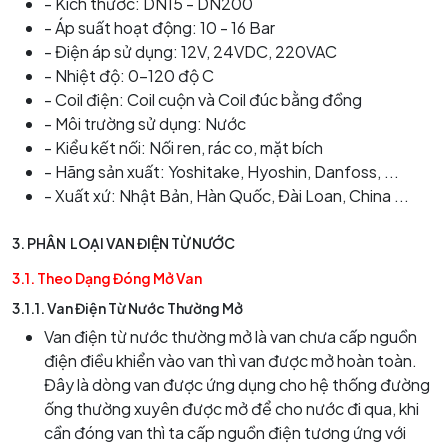
- Kích thước: DN15 - DN200
- Áp suất hoạt động: 10 - 16 Bar
- Điện áp sử dụng: 12V, 24VDC, 220VAC
- Nhiệt độ: 0-120 độ C
- Coil điện: Coil cuộn và Coil đúc bằng đồng
- Môi trường sử dụng: Nước
- Kiểu kết nối: Nối ren, rác co, mặt bích
- Hãng sản xuất: Yoshitake, Hyoshin, Danfoss, ...
- Xuất xứ: Nhật Bản, Hàn Quốc, Đài Loan, China ...
3.
PHÂN LOẠI VAN ĐIỆN TỪ NƯỚC
3.1. Theo Dạng Đóng Mở Van
3.1.1. Van Điện Từ Nước Thường Mở
Van điện từ nước thường mở là van chưa cấp nguồn
điện điều khiển vào van thì van được mở hoàn toàn.
Đây là dòng van được ứng dụng cho hệ thống đường
ống thường xuyên được mở để cho nước đi qua, khi
cần đóng van thì ta cấp nguồn điện tương ứng với