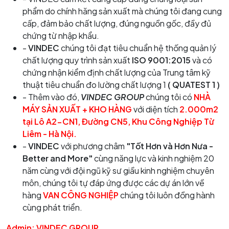
phẩm do chính hăng sản xuất mà chúng tôi đang cung
cấp, đảm bảo chất lượng, đúng nguồn gốc, đầy đủ
chứng từ nhập khẩu.
-
VINDEC
chúng tôi đạt tiêu chuẩn hệ thống quản lý
chất lượng quy trình sản xuất
ISO 9001:2015
và có
chứng nhận kiểm định chất lượng của Trung tâm kỹ
thuật tiêu chuẩn đo lường chất lượng 1
( QUATEST 1 )
- Thêm vào đó,
VINDEC GROUP
chúng tôi có
NHÀ
MÁY SẢN XUẤT + KHO HÀNG
với diện tích
2.000m2
tại Lô A2-CN1, Đường CN5, Khu Công Nghiệp Từ
Liêm - Hà Nội.
-
VINDEC
với phương châm
"Tốt Hơn và Hơn Nưa -
Better and More"
cùng năng lực và kinh nghiệm 20
năm cùng với đội ngũ kỹ sư giầu kinh nghiệm chuyên
môn, chúng tôi tự đáp ứng được các dự án lớn về
hàng
VAN CÔNG NGHIỆP
chúng tôi luôn đồng hành
cùng phát triển.
Admin: VINDEC GROUP