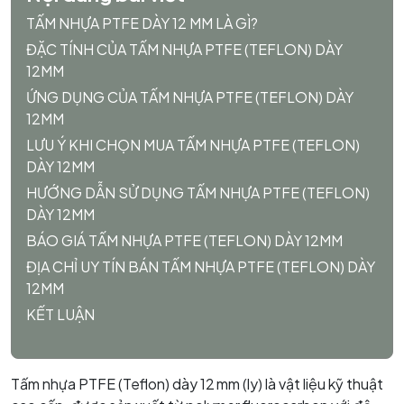
TẤM NHỰA PTFE DÀY 12 MM LÀ GÌ?
ĐẶC TÍNH CỦA TẤM NHỰA PTFE (TEFLON) DÀY
12MM
ỨNG DỤNG CỦA TẤM NHỰA PTFE (TEFLON) DÀY
12MM
LƯU Ý KHI CHỌN MUA TẤM NHỰA PTFE (TEFLON)
DÀY 12MM
HƯỚNG DẪN SỬ DỤNG TẤM NHỰA PTFE (TEFLON)
DÀY 12MM
BÁO GIÁ TẤM NHỰA PTFE (TEFLON) DÀY 12MM
ĐỊA CHỈ UY TÍN BÁN TẤM NHỰA PTFE (TEFLON) DÀY
12MM
KẾT LUẬN
Tấm nhựa PTFE (Teflon) dày 12 mm (ly) là vật liệu kỹ thuật