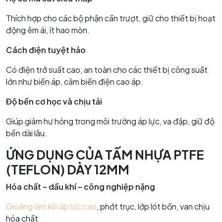
Thích hợp cho các bộ phận cần trượt, giữ cho thiết bị hoạt
động êm ái, ít hao mòn.
Cách điện tuyệt hảo
Có điện trở suất cao, an toàn cho các thiết bị công suất
lớn như biến áp, cảm biến điện cao áp.
Độ bền cơ học và chịu tải
Giúp giảm hư hỏng trong môi trường áp lực, va đập, giữ độ
bền dài lâu.
ỨNG DỤNG CỦA TẤM NHỰA PTFE
(TEFLON) DÀY 12MM
Hóa chất – dầu khí – công nghiệp nặng
Gioăng làm kín áp lực cao
, phớt trục, lớp lót bồn, van chịu
hóa chất