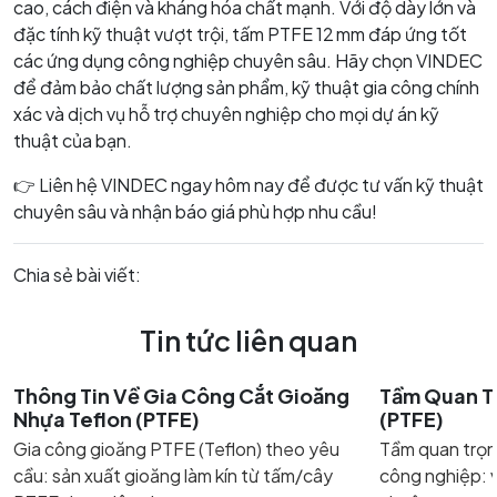
cao, cách điện và kháng hóa chất mạnh. Với độ dày lớn và
đặc tính kỹ thuật vượt trội, tấm PTFE 12 mm đáp ứng tốt
các ứng dụng công nghiệp chuyên sâu. Hãy chọn VINDEC
để đảm bảo chất lượng sản phẩm, kỹ thuật gia công chính
xác và dịch vụ hỗ trợ chuyên nghiệp cho mọi dự án kỹ
thuật của bạn.
👉 Liên hệ VINDEC ngay hôm nay để được tư vấn kỹ thuật
chuyên sâu và nhận báo giá phù hợp nhu cầu!
Chia sẻ bài viết:
Tin tức liên quan
Thông Tin Về Gia Công Cắt Gioăng
Tầm Quan T
Nhựa Teflon (PTFE)
(PTFE)
Gia công gioăng PTFE (Teflon) theo yêu
Tầm quan trọn
cầu: sản xuất gioăng làm kín từ tấm/cây
công nghiệp: v