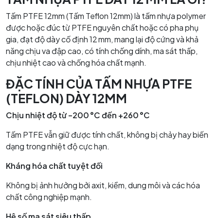
Tấm PTFE 12mm (Tấm Teflon 12mm) là tấm nhựa polymer
được hoặc đúc từ PTFE nguyên chất hoặc có pha phụ
gia, đạt độ dày cố định 12 mm, mang lại độ cứng và khả
năng chịu va đập cao, có tính chống dính, ma sát thấp,
chịu nhiệt cao và chống hóa chất mạnh.
ĐẶC TÍNH CỦA TẤM NHỰA PTFE
(TEFLON) DÀY 12MM
Chịu nhiệt độ từ –200 °C đến +260 °C
Tấm PTFE vẫn giữ được tính chất, không bị chảy hay biến
dạng trong nhiệt độ cực hạn.
Kháng hóa chất tuyệt đối
Không bị ảnh hưởng bởi axit, kiềm, dung môi và các hóa
chất công nghiệp mạnh.
Hệ số ma sát siêu thấp