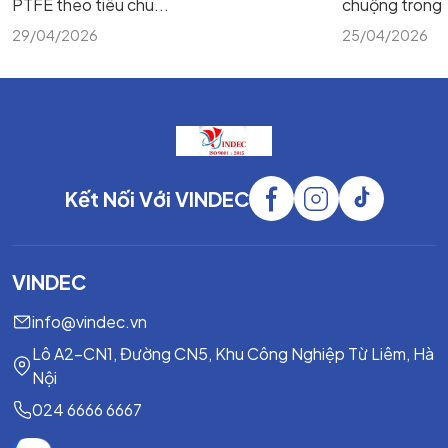
PTFE theo tiêu chu...
chuộng trong m
29/04/2026
25/04/2026
Kết Nối Với VINDEC
VINDEC
info@vindec.vn
Lô A2-CN1, Đường CN5, Khu Công Nghiệp Từ Liêm, Hà
Nội
024 6666 6667