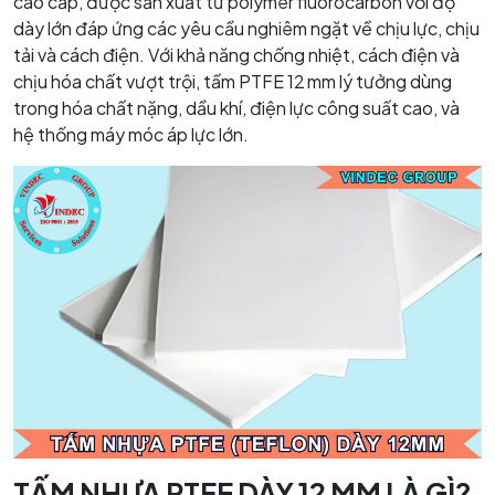
cao cấp, được sản xuất từ polymer fluorocarbon với độ
dày lớn đáp ứng các yêu cầu nghiêm ngặt về chịu lực, chịu
tải và cách điện. Với khả năng chống nhiệt, cách điện và
chịu hóa chất vượt trội, tấm PTFE 12 mm lý tưởng dùng
trong hóa chất nặng, dầu khí, điện lực công suất cao, và
hệ thống máy móc áp lực lớn.
TẤM NHỰA PTFE DÀY 12 MM LÀ GÌ?