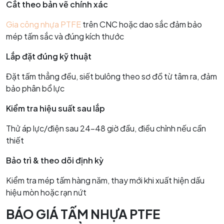
Cắt theo bản vẽ chính xác
Gia công nhựa PTFE
trên CNC hoặc dao sắc đảm bảo
mép tấm sắc và đúng kích thước
Lắp đặt đúng kỹ thuật
Đặt tấm thẳng đều, siết bulông theo sơ đồ từ tâm ra, đảm
bảo phân bổ lực
Kiểm tra hiệu suất sau lắp
Thử áp lực/điện sau 24–48 giờ đầu, điều chỉnh nếu cần
thiết
Bảo trì & theo dõi định kỳ
Kiểm tra mép tấm hàng năm, thay mới khi xuất hiện dấu
hiệu mòn hoặc rạn nứt
BÁO GIÁ TẤM NHỰA PTFE