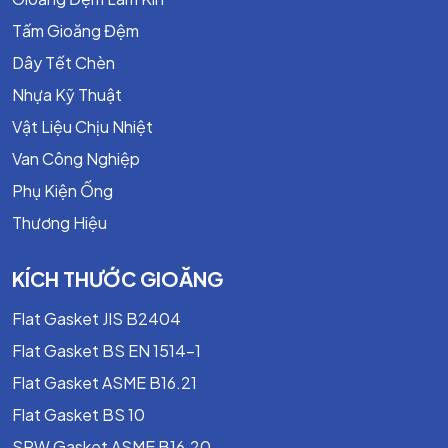
đường ống và thiết bị trong các hệ thống công nghiệp.
Với độ kín cao, khả năng chịu áp lực tốt và độ bền vượt
Tấm Gioăng Đệm
trội, sản phẩm đáp ứng hiệu quả các yêu cầu kỹ thuật
Dây Tết Chèn
trong ngành dầu khí, hóa chất, cấp nước và công nghiệp
Nhựa Kỹ Thuật
hiện đại.
Vật Liệu Chịu Nhiệt
Van Công Nghiệp
Phụ Kiện Ống
Thương Hiệu
KÍCH THƯỚC GIOĂNG
Flat Gasket JIS B2404
Flat Gasket BS EN 1514-1
Flat Gasket ASME B16.21
Flat Gasket BS 10
SPW Gasket ASME B16.20