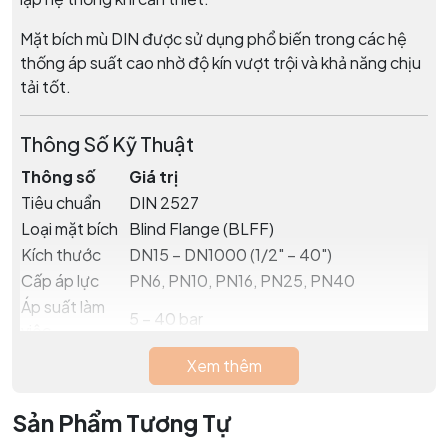
Mặt bích mù DIN được sử dụng phổ biến trong các hệ
thống áp suất cao nhờ độ kín vượt trội và khả năng chịu
tải tốt.
Thông Số Kỹ Thuật
Thông số
Giá trị
Tiêu chuẩn
DIN 2527
Loại mặt bích
Blind Flange (BLFF)
Kích thước
DN15 – DN1000 (1/2" – 40")
Cấp áp lực
PN6, PN10, PN16, PN25, PN40
Áp suất làm
5 – 40 bar
việc
Vật liệu thép
A105, SS400, Q235, Forged Steel
Xem thêm
Vật liệu inox
SUS201, SUS304, SUS316
Vật liệu hợp
Sản Phẩm Tương Tự
ASTM A182 và các hợp kim đặc biệt
kim