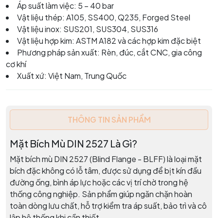
Áp suất làm việc: 5 – 40 bar
Vật liệu thép: A105, SS400, Q235, Forged Steel
Vật liệu inox: SUS201, SUS304, SUS316
Vật liệu hợp kim: ASTM A182 và các hợp kim đặc biệt
Phương pháp sản xuất: Rèn, đúc, cắt CNC, gia công
cơ khí
Xuất xứ: Việt Nam, Trung Quốc
THÔNG TIN SẢN PHẨM
Mặt Bích Mù DIN 2527 Là Gì?
Mặt bích mù DIN 2527 (Blind Flange - BLFF) là loại mặt
bích đặc không có lỗ tâm, được sử dụng để bịt kín đầu
đường ống, bình áp lực hoặc các vị trí chờ trong hệ
thống công nghiệp. Sản phẩm giúp ngăn chặn hoàn
toàn dòng lưu chất, hỗ trợ kiểm tra áp suất, bảo trì và cô
lập hệ thống khi cần thiết.