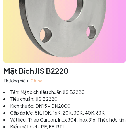
Mặt Bích JIS B2220
Thương hiệu:
China
Tên:
Mặt bích tiêu chuẩn JIS B2220
Tiêu chuẩn: JIS B2220
Kích thước: DN15 – DN2000
Cấp áp lực: 5K, 10K, 16K, 20K, 30K, 40K, 63K
Vật liệu: Thép Carbon, Inox 304, Inox 316, Thép hợp kim
Kiểu mặt bích: RF, FF, RTJ