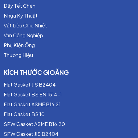
Dễ tháo lắp và căn chỉnh.
Dây Tết Chèn
Thích hợp cho hệ thống cần bảo dưỡng thường
Nhựa Kỹ Thuật
xuyên.
Vật Liệu Chịu Nhiệt
Vật Liệu Chế Tạo
Van Công Nghiệp
Thép Carbon: SS400, S20C, S25C.
Phụ Kiện Ống
Inox: SUS304, SUS304L, SUS316, SUS316L.
Thương Hiệu
Thép rèn: SF390A, SFVC.
Thép đúc: SC410, SCS13A, SCS14A.
KÍCH THƯỚC GIOĂNG
Duplex và Super Duplex.
Titanium.
Flat Gasket JIS B2404
Đồng và hợp kim đồng.
Flat Gasket BS EN 1514-1
Inconel, Monel, Hastelloy và các hợp kim đặc biệt.
Flat Gasket ASME B16.21
Ưu Điểm
Flat Gasket BS 10
Tiêu chuẩn đồng bộ, dễ thay thế và lắp đặt.
SPW Gasket ASME B16.20
Độ kín cao, đảm bảo an toàn vận hành.
SPW Gasket JIS B2404