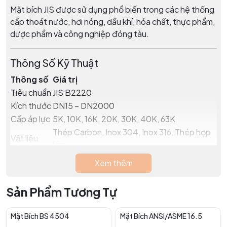
Mặt bích JIS được sử dụng phổ biến trong các hệ thống
cấp thoát nước, hơi nóng, dầu khí, hóa chất, thực phẩm,
dược phẩm và công nghiệp đóng tàu.
Thông Số Kỹ Thuật
Thông số
Giá trị
Tiêu chuẩn
JIS B2220
Kích thước
DN15 – DN2000
Cấp áp lực
5K, 10K, 16K, 20K, 30K, 40K, 63K
Thép Carbon, Inox 304, Inox 316, Thép hợp
Vật liệu
kim
Kiểu mặt
Xem thêm
RF, FF, RTJ
bích
Kết nối
Hàn cổ, hàn trượt, ren, hàn lồng, bích mù
Sản Phẩm Tương Tự
Xử lý bề
Sơn chống gỉ, mạ kẽm, dầu chống gỉ
mặt
Mặt Bích BS 4504
Mặt Bích ANSI/ASME 16.5
Chứng chỉ
EN 10204 3.1, MTC