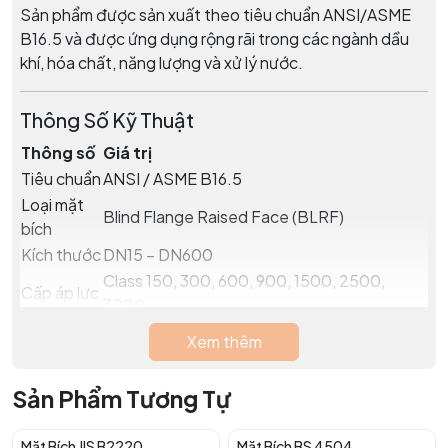
Sản phẩm được sản xuất theo tiêu chuẩn ANSI/ASME
B16.5 và được ứng dụng rộng rãi trong các ngành dầu
khí, hóa chất, năng lượng và xử lý nước.
Thông Số Kỹ Thuật
Thông số
Giá trị
Tiêu chuẩn
ANSI / ASME B16.5
Loại mặt
Blind Flange Raised Face (BLRF)
bích
Kích thước
DN15 – DN600
Class 150, 300, 600, 900, 1500, 2500,
Cấp áp lực
3000
Vật liệu
Xem thêm
A105, SS400, Q235
thép
Vật liệu
A350 LF2, A694 F42/F46/F52/F56
Sản Phẩm Tương Tự
hợp kim
Vật liệu
F304, F304L, F316, F316L
Mặt Bích JIS B2220
Mặt Bích BS 4504