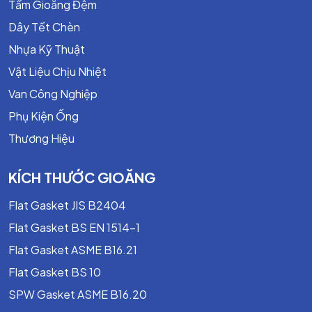
Tấm Gioăng Đệm
Mặt bích mù ANSI B16.5 là giải pháp bịt kín đầu đường
Dây Tết Chèn
ống hiệu quả cho các hệ thống áp suất cao. Với thiết kế
Nhựa Kỹ Thuật
mặt lồi RF, độ kín vượt trội và khả năng chịu tải lớn, sản
phẩm được sử dụng rộng rãi trong các ngành dầu khí,
Vật Liệu Chịu Nhiệt
hóa chất, năng lượng và công nghiệp hiện đại.
Van Công Nghiệp
Phụ Kiện Ống
Thương Hiệu
KÍCH THƯỚC GIOĂNG
Flat Gasket JIS B2404
Flat Gasket BS EN 1514-1
Flat Gasket ASME B16.21
Flat Gasket BS 10
SPW Gasket ASME B16.20