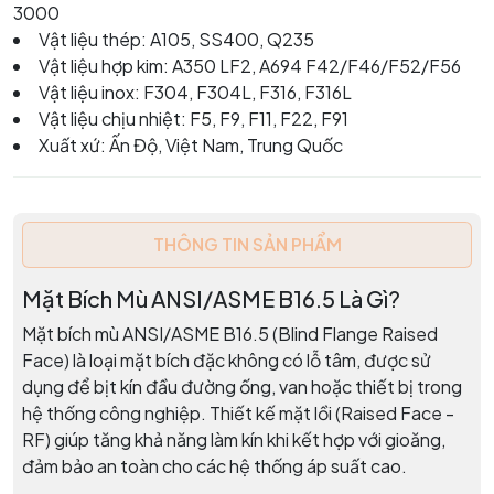
3000
Vật liệu thép: A105, SS400, Q235
Vật liệu hợp kim: A350 LF2, A694 F42/F46/F52/F56
Vật liệu inox: F304, F304L, F316, F316L
Vật liệu chịu nhiệt: F5, F9, F11, F22, F91
Xuất xứ: Ấn Độ, Việt Nam, Trung Quốc
THÔNG TIN SẢN PHẨM
Mặt Bích Mù ANSI/ASME B16.5 Là Gì?
Mặt bích mù ANSI/ASME B16.5 (Blind Flange Raised
Face) là loại mặt bích đặc không có lỗ tâm, được sử
dụng để bịt kín đầu đường ống, van hoặc thiết bị trong
hệ thống công nghiệp. Thiết kế mặt lồi (Raised Face -
RF) giúp tăng khả năng làm kín khi kết hợp với gioăng,
đảm bảo an toàn cho các hệ thống áp suất cao.