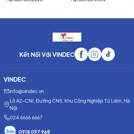
inox
Vật liệu
F5, F9, F11, F22, F91
chịu nhiệt
Nhật Bản, Hàn Quốc, Ấn Độ, Malaysia, Đài
Xuất xứ
Loan, Việt Nam, Trung Quốc
Đặc Tính Nổi Bật
Kết Nối Với VINDEC
Thiết kế đặc hoàn toàn, không có lỗ tâm.
Mặt lồi RF tăng khả năng làm kín hiệu quả.
Chịu áp lực rất cao theo tiêu chuẩn ANSI.
VINDEC
Độ bền cơ học lớn, chống biến dạng tốt.
Chịu nhiệt độ và môi trường khắc nghiệt.
info@vindec.vn
Đa dạng vật liệu cho nhiều ứng dụng khác nhau.
Lô A2-CN1, Đường CN5, Khu Công Nghiệp Từ Liêm, Hà
Dễ dàng tháo lắp khi bảo trì hệ thống.
Nội
Tuổi thọ sử dụng lâu dài.
024 6666 6667
Ưu Điểm
0918 097 968