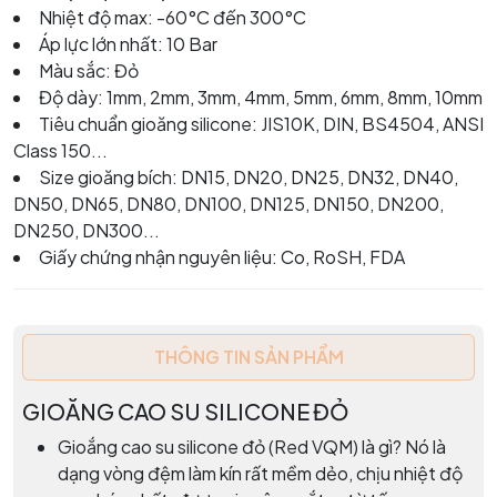
Nhiệt độ max: -60°C đến 300°C
Áp lực lớn nhất: 10 Bar
Màu sắc: Đỏ
Độ dày: 1mm, 2mm, 3mm, 4mm, 5mm, 6mm, 8mm, 10mm
Tiêu chuẩn gioăng silicone: JIS10K, DIN, BS4504, ANSI
Class 150...
Size gioăng bích: DN15, DN20, DN25, DN32, DN40,
DN50, DN65, DN80, DN100, DN125, DN150, DN200,
DN250, DN300...
Giấy chứng nhận nguyên liệu: Co, RoSH, FDA
THÔNG TIN SẢN PHẨM
GIOĂNG CAO SU SILICONE ĐỎ
Gioắng cao su silicone đỏ (Red VQM) là gì? Nó là
dạng vòng đệm làm kín rất mềm dẻo, chịu nhiệt độ