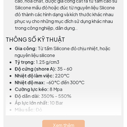
cao, hóa chất, được gia công cắt ra từ tấm cao su
Silicone mầu đỏ hoặc đúc từ nguyên liệu Slicone
đỏ thành các hình dạng và kích thước khác nhau
phục vụ cho những mục đích sử dụng khác nhau
trong công nghiệp, dân dụng..
THÔNG SỐ KỸ THUẬT
Gia công:
Từ tấm Silicone đỏ chịu nhiệt, hoặc
nguyên liệu silicone
Tỷ trọng:
1.25 g/cm3
Độ cứng (shore A):
35 - 60
Nhiệt độ làm việc:
220°C
Nhiệt độ max:
-60°C đến 300°C
Cường lực kéo:
8 Mpa
Độ dãn dài:
350% - 550%
Áp lực lớn nhất:
10 Bar
Màu sắc:
Đỏ
Đặc tính vật liệu:
Đàn hồi, chịu nhiệt, chịu một số
hóa chất
Xem thêm