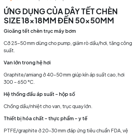
ỨNG DỤNG CỦA DÂY TẾT CHÈN
SIZE 18x18MM ĐẾN 50x50MM
Gioăng tết chèn trục máy bơm
Cỡ 25–50 mm dùng cho pump, giảm rò dầu/hơi, tăng công
suất.
Van lớn trong hệ hơi
Graphite/amiang ở 40–50 mm giúp kín áp suất cao, hơi
300 – 650 °C.
Hệ thống đầu áp suất – hộp số
Chống dầu/nhiệt cho van, trục quay lớn.
Thiết bị hóa chất – thực phẩm – y tế
PTFE/graphite ở 20–30 mm đáp ứng tiêu chuẩn FDA, vệ