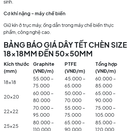
sinh.
Cơ khí nặng – máy chế biến
Giữ kín ở trục máy, ống dẫn trong máy chế biến thực
phẩm, công nghệ cao.
BẢNG BÁO GIÁ DÂY TẾT CHÈN SIZE
18x18MM ĐẾN 50x50MM
Kích thước
Graphite
PTFE
Tổng hợp
(mm)
(VNĐ/m)
(VNĐ/m)
(VNĐ/m)
55.000 –
45.000 –
60.000 –
18×18
75.000
65.000
85.000
60.000 –
50.000 –
65.000 –
20×20
80.000
70.000
90.000
70.000 –
55.000 –
75.000 –
22×22
95.000
75.000
105.000
80.000 –
65.000 –
85.000 –
25×25
110.000
90.000
120.000