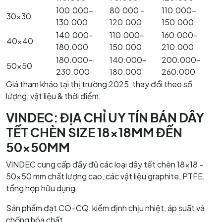
100.000–
80.000 –
110.000–
30×30
130.000
120.000
150.000
140.000–
110.000–
160.000–
40×40
180.000
150.000
210.000
180.000–
140.000–
200.000–
50×50
230.000
180.000
260.000
Giá tham khảo tại thị trường 2025, thay đổi theo số
lượng, vật liệu & thời điểm.
VINDEC: ĐỊA CHỈ UY TÍN BÁN DÂY
TẾT CHÈN SIZE 18x18MM ĐẾN
50x50MM
VINDEC cung cấp đầy đủ các loại dây tết chèn 18×18 –
50×50 mm chất lượng cao, các vật liệu graphite, PTFE,
tổng hợp hữu dụng.
Sản phẩm đạt CO–CQ, kiểm định chịu nhiệt, áp suất và
chống hóa chất.