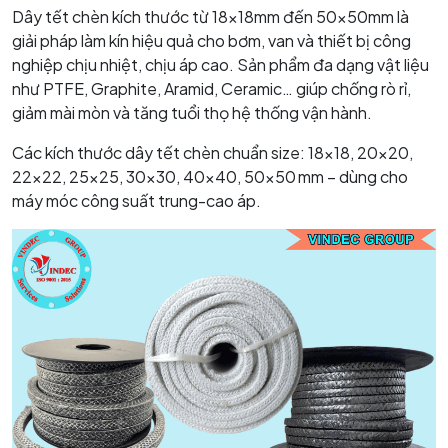
Dây tết chèn kích thước từ 18x18mm đến 50x50mm là
giải pháp làm kín hiệu quả cho bơm, van và thiết bị công
nghiệp chịu nhiệt, chịu áp cao. Sản phẩm đa dạng vật liệu
như PTFE, Graphite, Aramid, Ceramic… giúp chống rò rỉ,
giảm mài mòn và tăng tuổi thọ hệ thống vận hành.
Các kích thước dây tết chèn chuẩn size: 18×18, 20×20,
22×22, 25×25, 30×30, 40×40, 50×50 mm – dùng cho
máy móc công suất trung-cao áp.