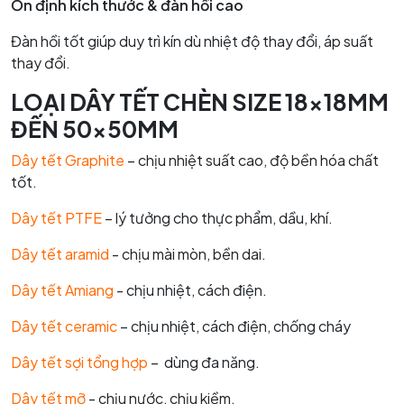
Ổn định kích thước & đàn hồi cao
Đàn hồi tốt giúp duy trì kín dù nhiệt độ thay đổi, áp suất
thay đổi.
LOẠI DÂY TẾT CHÈN SIZE 18x18MM
ĐẾN 50x50MM
Dây tết Graphite
– chịu nhiệt suất cao, độ bền hóa chất
tốt.
Dây tết PTFE
– lý tưởng cho thực phẩm, dầu, khí.
Dây tết aramid
- chịu mài mòn, bền dai.
Dây tết Amiang
- chịu nhiệt, cách điện.
Dây tết ceramic
– chịu nhiệt, cách điện, chống cháy
Dây tết sợi tổng hợp
– dùng đa năng.
Dây tết mỡ
- chịu nước, chịu kiềm.