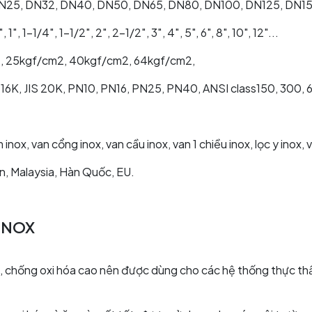
, DN25, DN32, DN40, DN50, DN65, DN80, DN100, DN125, DN
″, 1-1/4″, 1-1/2″, 2″, 2-1/2″, 3″, 4″, 5", 6", 8", 10", 12"...
m2, 25kgf/cm2, 40kgf/cm2, 64kgf/cm2,
IS 16K, JIS 20K, PN10, PN16, PN25, PN40, ANSI class150, 300, 
inox, van cổng inox, van cầu inox, van 1 chiều inox, lọc y inox, 
n, Malaysia, Hàn Quốc, EU.
 INOX
 chống oxi hóa cao nên được dùng cho các hệ thống thực thẩm, 