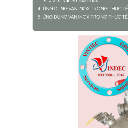
3.2.9. Van An Toàn Inox
4. ỨNG DỤNG VAN INOX TRONG THỰC TẾ
5. ỨNG DỤNG VAN INOX TRONG THỰC TẾ