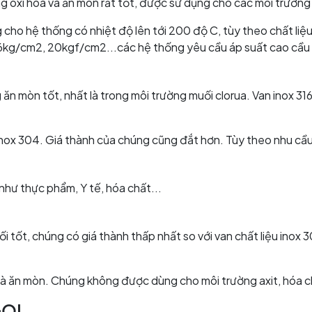
ng oxi hóa và ăn mòn rất tốt, được sử dụng cho các môi trường
ho hệ thống có nhiệt độ lên tới 200 độ C, tùy theo chất liệu 
16kg/cm2, 20kgf/cm2...các hệ thống yêu cầu áp suất cao cầu l
ng ăn mòn tốt, nhất là trong môi trường muối clorua. Van inox 
 inox 304. Giá thành của chúng cũng đắt hơn. Tùy theo nhu cầu
như thực phẩm, Y tế, hóa chất...
ối tốt, chúng có giá thành thấp nhất so với van chất liệu inox
óa và ăn mòn. Chúng không được dùng cho môi trường axit, hóa 
GỌI