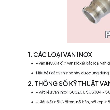
1.
CÁC LOẠI VAN INOX
- Van INOX là gì ? Van inox là các loại van
Hầu hết các van inox này được ứng dụng ở
2.
THÔNG SỐ KỸ THUẬT VA
- Vật liệu van Inox: SUS201. SUS304 - SU
- Kiểu kết nối: Nối ren, nối hàn, nối kẹp, n