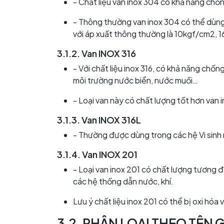
- Chất liệu van inox 304 có khả năng chố
- Thông thường van inox 304 có thể dùng c
với áp xuất thông thường là 10kgf/cm2, 
3.1.2. Van INOX 316
- Với chất liệu inox 316, có khả năng chố
môi trường nước biển, nước muối…
- Loại van này có chất lượng tốt hơn van
3.1.3. Van INOX 316L
- Thường được dùng trong các hệ Vi sinh 
3.1.4. Van INOX 201
- Loại van inox 201 có chất lượng tương đ
các hệ thống dẫn nước, khí.
Lưu ý chất liệu inox 201 có thể bị oxi h
3.2. PHÂN LOẠI THEO TÊN 