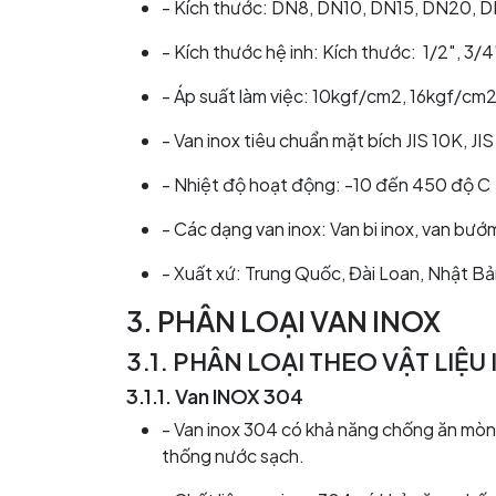
- Kích thước: DN8, DN10, DN15, DN20
- Kích thước hệ inh: Kích thước: 1/2″, 3/4″, 1
- Áp suất làm việc: 10kgf/cm2, 16kgf/c
- Van inox tiêu chuẩn mặt bích JIS 10K, J
- Nhiệt độ hoạt động: -10 đến 450 độ C
- Các dạng van inox: Van bi inox, van bướm 
- Xuất xứ: Trung Quốc, Đài Loan, Nhật Bả
3.
PHÂN LOẠI VAN INOX
3.1. PHÂN LOẠI THEO VẬT LIỆU
3.1.1. Van INOX 304
- Van inox 304 có khả năng chống ăn mòn,
thống nước sạch.