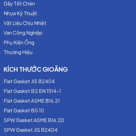
Dây Tết Chèn
TA-Luft - TEADIT 24B
Nhựa Kỹ Thuật
WRAS - TEADIT 24B
Vật Liệu Chịu Nhiệt
Van Công Nghiệp
Phụ Kiện Ống
Thương Hiệu
KÍCH THƯỚC GIOĂNG
Flat Gasket JIS B2404
Flat Gasket BS EN 1514-1
Flat Gasket ASME B16.21
Flat Gasket BS 10
TÍNH NĂNG VƯỢT TRỢI HƠN VỚI SẢN
SPW Gasket ASME B16.20
PHẨM KHÁC
SPW Gasket JIS B2404
Lắp đặt nhanh chóng và đơn giản:
Băng dính PTFE mềm