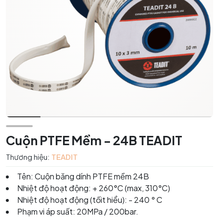
Cuộn PTFE Mềm - 24B TEADIT
Thương hiệu:
TEADIT
Tên: Cuộn băng dính PTFE mềm 24B
Nhiệt độ hoạt động: + 260°C (max, 310°C)
Nhiệt độ hoạt động (tốit hiểu): - 240 ° C
Phạm vi áp suất: 20MPa / 200bar.