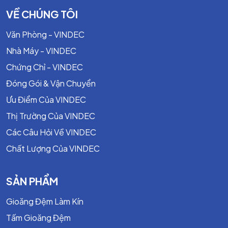
Độ dày: 1mm đến 10mm
VỀ CHÚNG TÔI
Bề rộng: 1mm - 25mm
Văn Phòng - VINDEC
Chiều dài: 5m đến 50m tùy thuộc vào độ dày.
Nhà Máy - VINDEC
Chứng Chỉ - VINDEC
Đóng Gói & Vận Chuyển
Ưu Điểm Của VINDEC
Thị Trường Của VINDEC
Các Câu Hỏi Về VINDEC
Chất Lượng Của VINDEC
SẢN PHẨM
CHỨNG CHỈ CHỨNG NHẬN CỦA 24B
Gioăng Đệm Làm Kín
TEADIT
Tấm Gioăng Đệm
Fraunhofer Institut - TEADIT 24B