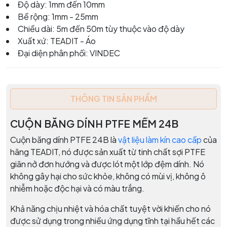
Độ dày: 1mm đến 10mm
Bề rộng: 1mm - 25mm
Chiều dài: 5m đến 50m tùy thuộc vào độ dày
Xuất xứ: TEADIT - Áo
Đại diện phân phối: VINDEC
THÔNG TIN SẢN PHẨM
CUỘN BĂNG DÍNH PTFE MỀM 24B
Cuộn băng dính PTFE 24B là
vật liệu làm kín cao cấp
của
hãng TEADIT, nó được sản xuất từ tinh chất sợi PTFE
giãn nở đơn hướng và được lót một lớp đệm dính. Nó
không gây hại cho sức khỏe, không có mùi vị, không ô
nhiễm hoặc độc hại và có màu trắng.
Khả năng chịu nhiệt và hóa chất tuyệt vời khiến cho nó
được sử dụng trong nhiều ứng dụng tĩnh tại hầu hết các