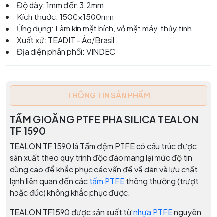
Độ dày: 1mm đến 3.2mm
Kích thước: 1500x1500mm
Ứng dụng: Làm kín mặt bích, vỏ mặt máy, thủy tinh
Xuất xứ: TEADIT - Áo/Brasil
Địa diện phân phối: VINDEC
THÔNG TIN SẢN PHẨM
TẤM GIOĂNG PTFE PHA SILICA TEALON
TF 1590
TEALON TF 1590 là Tấm đệm PTFE có cấu trúc được
sản xuất theo quy trình độc đáo mang lại mức độ tin
dùng cao để khắc phục các vấn đề về dãn và lưu chất
lạnh liên quan đến các
tấm PTFE
thông thường (trượt
hoặc đúc) không khắc phục được.
TEALON TF1590 được sản xuất từ
nhựa PTFE
nguyên