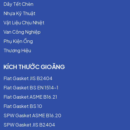
Dây Tết Chèn
ABS - TEADIT TF 1590
Nhựa Kỹ Thuật
BAM - TEADIT TF 1590
Vật Liệu Chịu Nhiệt
DVGW - TEADIT TF 1590
Van Công Nghiệp
PHARMA & FOOD - TEADIT TF 1590
Phụ Kiện Ống
Thương Hiệu
HOBT - TEADIT TF 1590
HOBT2 - TEADIT TF 1590
KÍCH THƯỚC GIOĂNG
ROTT - TEADIT TF 1590
Flat Gasket JIS B2404
TA-Luft - TEADIT TF1590
Flat Gasket BS EN 1514-1
Flat Gasket ASME B16.21
Blow out - TEADIT TF 1590
Flat Gasket BS 10
BAM
SPW Gasket ASME B16.20
EN13555
SPW Gasket JIS B2404