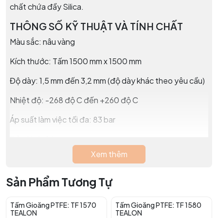
chất chứa đầy Silica.
THÔNG SỐ KỸ THUẬT VÀ TÍNH CHẤT
Màu sắc: nâu vàng
Kích thước: Tấm 1500 mm x 1500 mm
Độ dày: 1,5 mm đến 3,2 mm (độ dày khác theo yêu cầu)
Nhiệt độ: -268 độ C đến +260 độ C
Áp suất làm việc tối đa: 83 bar
Độ pH: 0-14
Xem thêm
Kháng hóa chất: trơ về mặt hóa học đối với mọi chất,
bao gồm các axit mạnh nhất và dung dịch kiềm vừa phải.
Sản Phẩm Tương Tự
Nó không thích hợp cho kim loại kiềm nóng chảy và
nguyên tố flo ở nhiệt độ và áp suất cao.
Tấm Gioăng PTFE: TF 1570
Tấm Gioăng PTFE: TF 1580
TEALON
TEALON