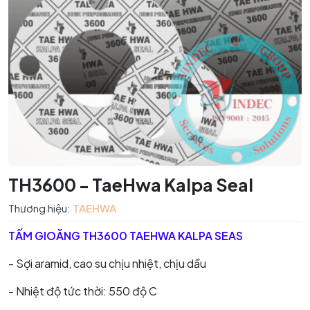
TH3600 - TaeHwa Kalpa Seal
Thương hiệu:
TAEHWA
TẤM GIOĂNG TH3600 TAEHWA KALPA SEAS
- Sợi aramid, cao su chịu nhiệt, chịu dầu
- Nhiệt độ tức thời: 550 độ C