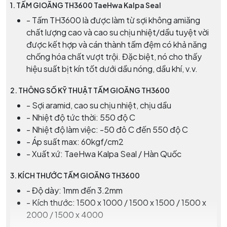
1.
TẤM GIOĂNG TH3600 TaeHwa Kalpa Seal
- Tấm TH3600 là được làm từ sợi không amiăng
chất lượng cao và cao su chịu nhiệt/dầu tuyệt vời
được kết hợp và cán thành tấm đệm có khả năng
chống hóa chất vượt trội. Đặc biệt, nó cho thấy
hiệu suất bịt kín tốt dưới dầu nóng, dầu khí, v.v.
2.
THÔNG SỐ KỸ THUẬT TẤM GIOĂNG TH3600
- Sợi aramid, cao su chịu nhiệt, chịu dầu
- Nhiệt độ tức thời: 550 độ C
- Nhiệt độ làm việc: -50 đô C đến 550 độ C
- Áp suất max: 60kgf/cm2
- Xuất xứ: TaeHwa Kalpa Seal / Hàn Quốc
3.
KÍCH THƯỚC TẤM GIOĂNG TH3600
- Độ dày: 1mm đến 3.2mm
- Kích thước: 1500 x 1000 / 1500 x 1500 / 1500 x
2000 / 1500 x 4000