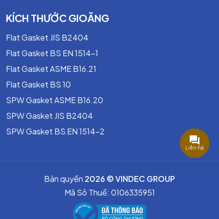
KÍCH THƯỚC GIOĂNG
Flat Gasket JIS B2404
Flat Gasket BS EN 1514-1
Flat Gasket ASME B16.21
Flat Gasket BS 10
SPW Gasket ASME B16.20
SPW Gasket JIS B2404
SPW Gasket BS EN 1514-2
3.
Ứng Dụng Của Tấm Nhựa Phíp Vải Nâu 3025
- Tấm phíp vải 3025 làm các bộ phận chịu tải cơ học
Liên hệ
(thích hợp trong gia công linh kiện).
- Tấm phíp vải 3025 làm việc dưới ma sát (ống lót,
Bản quyền
2026 © VINDEC GROUP
cam, v.v.).
Mã Sô Thuế: 0106335951
- Tấm phíp vải 3025 làm sản xuất khuôn mẫu.
- Tấm phíp vải 3025 được ứng dụng trong các chi