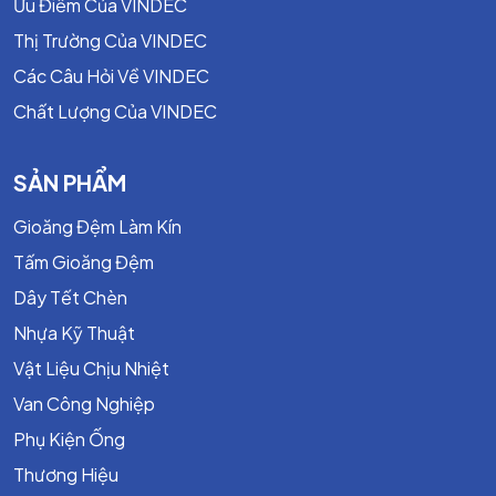
Ưu Điểm Của VINDEC
Thị Trường Của VINDEC
Các Câu Hỏi Về VINDEC
Chất Lượng Của VINDEC
SẢN PHẨM
3.
Đặc Tính Của Tấm Nhựa Phíp Vải Nâu 3025
- Có tính cơ học và nhiệt rất tốt,
Gioăng Đệm Làm Kín
- Nhiệt độ hoạt động kéo dài đến 120 ° C,
Tấm Gioăng Đệm
- Làm việc ở điều kiện dầu và không khí,
- Hệ số ma sát thấp,
Dây Tết Chèn
- Đặc tính hấp thụ rung động,
Nhựa Kỹ Thuật
- Gia công cơ khí dễ dàng,
Vật Liệu Chịu Nhiệt
- Cách điện tốt
- Có độ bền nén cao và tăng khả năng phục hồi,
Van Công Nghiệp
thuận lợi cho việc gia công bằng cách khoan, cắt và
Phụ Kiện Ống
rèn
Thương Hiệu