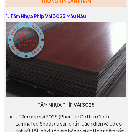
THÔNG TIN SẢN PHẨM
1.
Tấm Nhựa Phíp Vải 3025 Mầu Nâu
TẤM NHỰA PHÍP VẢI 3025
- Tấm phíp vải 3025 (Phenolic Cotton Cloth
Laminated Sheet) là sản phẩm cách điện và có cơ
tính rất tốt, nó được làm bằng vải cotton ngâm tẩm