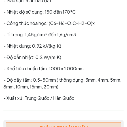
- Màu sắc: màu nâu đất
- Nhiệt độ sử dụng: 150 đến 170°C
- Công thức hóa học: (C6-H6-O.C-H2-O)x
- Tỉ trọng: 1,45g/cm³ đến 1,6g/cm3
- Nhiệt dung: 0.92 kJ/(kg·K)
- Độ dẫn nhiệt: 0.2 W/(m·K)
- Khổ tiêu chuẩn tấm: 1000 x 2000mm
- Độ dầy tấm: 0,5-50mm ( thông dụng: 3mm, 4mm, 5mm,
8mm, 10mm, 15mm, 20mm)
- Xuất xứ: Trung Quốc / Hàn Quốc