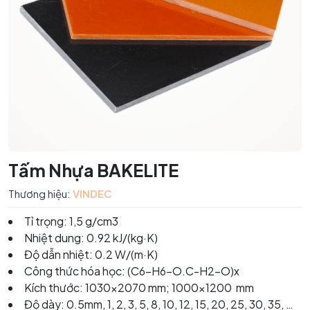
Tấm Nhựa BAKELITE
Thương hiệu:
VINDEC
Tỉ trọng: 1,5 g/cm3
Nhiệt dung: 0.92 kJ/(kg·K)
Độ dẫn nhiệt: 0.2 W/(m·K)
Công thức hóa học: (C6-H6-O.C-H2-O)x
Kích thước: 1030x2070 mm; 1000x1200 mm
Độ dày: 0.5mm, 1, 2, 3, 5, 8, 10, 12, 15, 20, 25, 30, 35, …