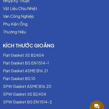
Nhựa Kỹ Thuật
3.2. Khả Năng Chịu Nhiệt & Cơ Học Cao
Vật Liệu Chịu Nhiệt
Không bắt lửa, chịu nhiệt lên tới
150°C
, không biến
dạng.
Van Công Nghiệp
Phụ Kiện Ống
Độ cứng cao,
chịu mài mòn, va đập và áp lực nén
tốt.
Thương Hiệu
3.3. Tính Kháng Hóa Chất & Dầu Mỡ
KÍCH THƯỚC GIOĂNG
Không bị ăn mòn bởi dầu, xăng, dung môi nhẹ.
Flat Gasket JIS B2404
Bề mặt nhẵn, chống thấm nước và chống bám bẩn.
Flat Gasket BS EN 1514-1
Flat Gasket ASME B16.21
Flat Gasket BS 10
SPW Gasket ASME B16.20
SPW Gasket JIS B2404
SPW Gasket BS EN 1514-2