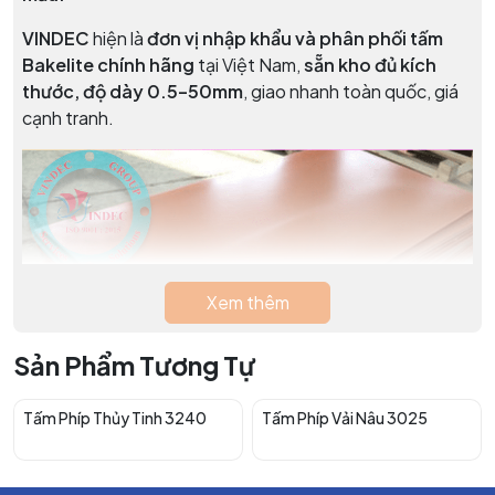
VINDEC
hiện là
đơn vị nhập khẩu và phân phối tấm
Bakelite chính hãng
tại Việt Nam,
sẵn kho đủ kích
thước, độ dày 0.5–50mm
, giao nhanh toàn quốc, giá
cạnh tranh.
Xem thêm
Sản Phẩm Tương Tự
Tấm Phíp Thủy Tinh 3240
Tấm Phíp Vải Nâu 3025
2.
THÔNG SỐ KỸ THUẬT TẤM NHỰA BAKELITE