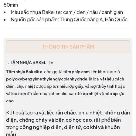
50mm
Màu sắc nhựa Bakelite: cam / đen / nâu / cánh gián
Nguồn gốc sản phẩm: Trung Quốc hàng A, Hàn Quốc
THÔNG TIN SẢN PHẨM
1.
TẤM NHỰA BAKELITE
Tấm nhựa Bakelite
, còn gọi là
tấm phíp cam
, tên khoa học là
polyoxybenzylmethylenglycolanhydride
, là loại
vật liệu cách
điện, chịu nhiệt
được ép từ
nhiều lớp giấy, vải sợi thủy tinh hoặc
vải cotton
đã tẩm nhựa phenolic, sau đó
ép nhiệt và nén áp lực
cao
.
Kết quả tạo ra vật liệu
rắn chắc, chịu nhiệt, không dẫn
điện, chống cháy và bền cơ học cao
, rất phổ biến
trong
công nghiệp điện, điện tử, cơ khí và khuôn
mẫu.