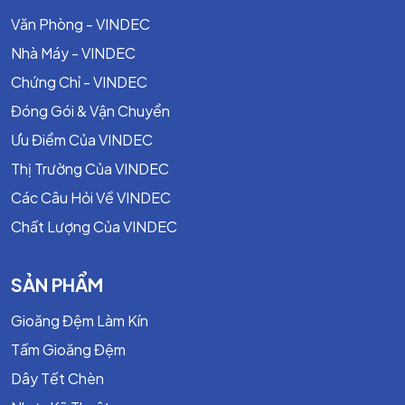
thước yêu cầu.
Văn Phòng - VINDEC
Nhà Máy - VINDEC
Chứng Chỉ - VINDEC
Đóng Gói & Vận Chuyển
Ưu Điểm Của VINDEC
Thị Trường Của VINDEC
Các Câu Hỏi Về VINDEC
Chất Lượng Của VINDEC
SẢN PHẨM
3.
ĐẶC TÍNH TẤM NHỰA BAKELITE
3.1. Tính Cách Điện Xuất Sắc
Gioăng Đệm Làm Kín
Không dẫn điện, chống phóng điện và hồ quang.
Tấm Gioăng Đệm
Dây Tết Chèn
Ổn định điện môi trong môi trường ẩm, nhiệt cao.