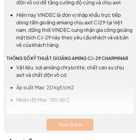
độn vô cơ để tăng cường độ cứng và chịu axit
Hiện nay VINDEC là đơn vị nhập khẩu trực tiếp
dòng tấm gioăng amiang chịu axit CJ29 tại Việt
nam, đồng thời VINDEC cung nhận gia công gioăng
mặt bích CJ-29 này theo yêu cầu khách và và bản
vẽ của khách hàng.
THÔNG SỐ KỸ THUẬT GIOĂNG AMING CJ-29 CHARMINAR
Vật liệu: sợi amiăng chrysotite, chất cao su chịu
axit và chất độn vô cơ.
Áp suất Max: 20 kgf/cm2
Nhiệt độ Max: 150 độ C
Độ dày: 0,25mm, 0,5mm, 1mm, 1,5mm, 2mm, 3mm,
4mm, 5mm, 6mm
Xem thêm
Bản rộng: 1270, 1500, 3000mm