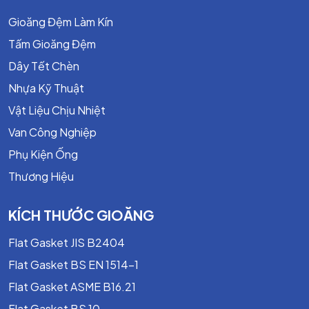
Gia công các dạng phi tiêu chuẩn theo yêu cầu
Gioăng Đệm Làm Kín
khách hàng tức gia công theo bản vẽ hoặc tư vấn
Tấm Gioăng Đệm
kỹ thuật cụ thể.
Dây Tết Chèn
Nhựa Kỹ Thuật
Vật Liệu Chịu Nhiệt
Van Công Nghiệp
Phụ Kiện Ống
Thương Hiệu
KÍCH THƯỚC GIOĂNG
Flat Gasket JIS B2404
Flat Gasket BS EN 1514-1
Flat Gasket ASME B16.21
Flat Gasket BS 10