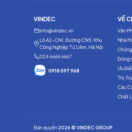
VINDEC
VỀ C
info@vindec.vn
Văn P
Lô A2-CN1, Đường CN5, Khu
Nhà M
Công Nghiệp Từ Liêm, Hà Nội
Chứng
024 6666 6667
Đóng 
Ưu Đi
0918 097 968
Thị T
Các C
Chất 
Bản quyền
2026 © VINDEC GROUP