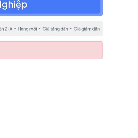
Nghiệp
ên Z-A
Hàng mới
Giá tăng dần
Giá giảm dần