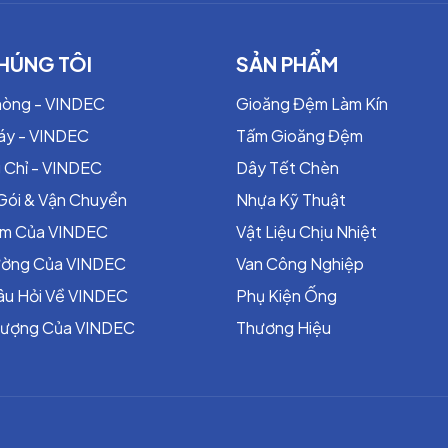
HÚNG TÔI
SẢN PHẨM
hòng - VINDEC
Gioăng Đệm Làm Kín
áy - VINDEC
Tấm Gioăng Đệm
 Chỉ - VINDEC
Dây Tết Chèn
Gói & Vận Chuyển
Nhựa Kỹ Thuật
ểm Của VINDEC
Vật Liệu Chịu Nhiệt
rường Của VINDEC
Van Công Nghiệp
âu Hỏi Về VINDEC
Phụ Kiện Ống
Lượng Của VINDEC
Thương Hiệu