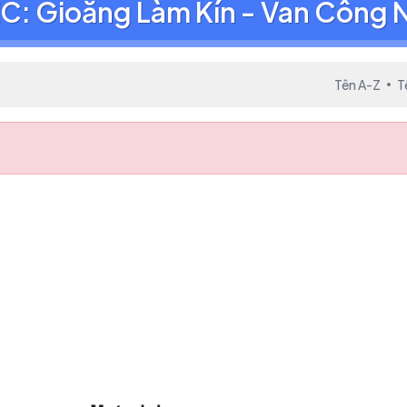
C: Gioăng Làm Kín - Van Công 
Tên A-Z
T