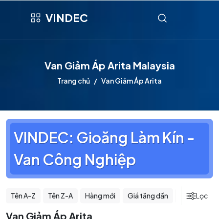
VINDEC
Van Giảm Áp Arita Malaysia
Trang chủ
Van Giảm Áp Arita
VINDEC: Gioăng Làm Kín -
Van Công Nghiệp
Tên A-Z
Tên Z-A
Hàng mới
Giá tăng dần
Giá giảm dầ
Lọc
Van Giảm Áp Arita