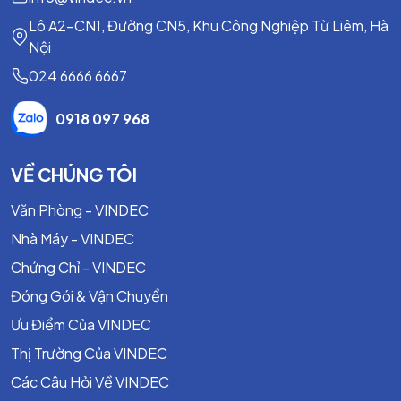
DIN, ANSI
Lô A2-CN1, Đường CN5, Khu Công Nghiệp Từ Liêm, Hà
Kích thước
DN15 – DN300
Nội
Áp suất làm
024 6666 6667
PN16, PN25, PN40
việc
0918 097 968
Nhiệt độ làm
-20°C đến 220°C (tùy vật liệu làm kín)
việc
VỀ CHÚNG TÔI
Điều khiển
Tay quay, điện, khí nén
Môi chất
Nước, hơi, dầu, khí nén, hóa chất
Văn Phòng - VINDEC
Tiêu chuẩn
JIS, DIN, ANSI, BS
Nhà Máy - VINDEC
Lưu ý:
Thông số thực tế phụ thuộc vào model và nhà sản
Chứng Chỉ - VINDEC
xuất.
Đóng Gói & Vận Chuyển
Ưu Điểm Của VINDEC
Đặc Tính Nổi Bật
Thị Trường Của VINDEC
Lưu lượng lớn, tổn thất áp suất nhỏ.
Các Câu Hỏi Về VINDEC
Chống ăn mòn tốt trong môi trường khắc nghiệt.