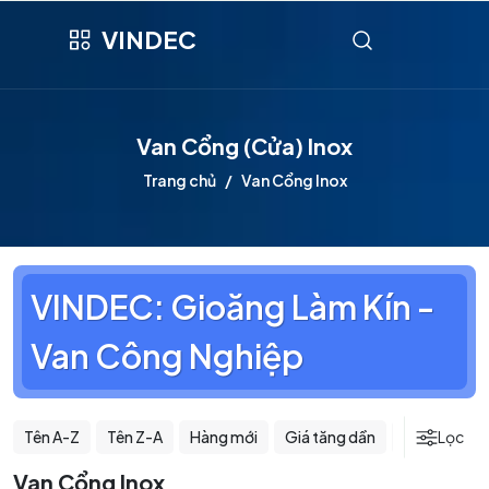
VINDEC
Van Cổng (Cửa) Inox
Trang chủ
Van Cổng Inox
VINDEC: Gioăng Làm Kín -
Van Công Nghiệp
Tên A-Z
Tên Z-A
Hàng mới
Giá tăng dần
Giá giảm dầ
Lọc
Van Cổng Inox