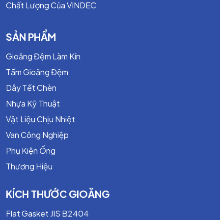
Chất Lượng Của VINDEC
Chịu nhiệt và áp suất cao.
Độ kín cao, hạn chế rò rỉ.
Bề mặt inox sạch, dễ vệ sinh.
SẢN PHẨM
Độ bền cao, ít bảo trì.
Gioăng Đệm Làm Kín
Cấu Tạo Van Cổng Inox
Tấm Gioăng Đệm
Thành Phần Chính
Dây Tết Chèn
Nhựa Kỹ Thuật
Thân van inox.
Nắp van.
Vật Liệu Chịu Nhiệt
Đĩa van (cửa van).
Van Công Nghiệp
Ty van.
Phụ Kiện Ống
Ghế van (Seat).
Gioăng làm kín.
Thương Hiệu
Tay quay hoặc bộ truyền động.
KÍCH THƯỚC GIOĂNG
Nguyên Lý Hoạt Động
Flat Gasket JIS B2404
Khi quay tay quay hoặc bộ truyền động hoạt động, ty van