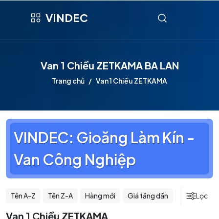
VINDEC
Van 1 Chiều ZETKAMA BA LAN
Trang chủ
Van 1 Chiều ZETKAMA
VINDEC: Gioăng Làm Kín -
Van Công Nghiệp
Tên A-Z
Tên Z-A
Hàng mới
Giá tăng dần
Giá giảm dầ
Lọc
Van 1 Chiều ZETKAMA