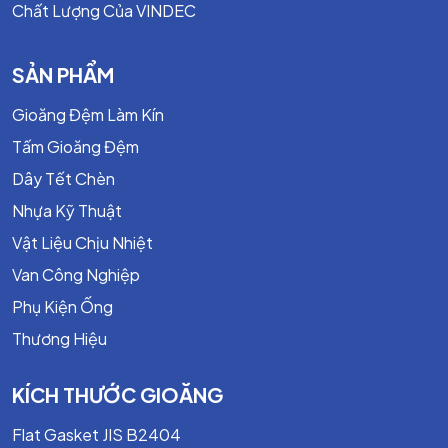
Chất Lượng Của VINDEC
Thân: Gang
Nhiệt độ Max: 80 - 300 độ C
Áp suất Max: 10 - 16 Bar
SẢN PHẨM
Kết nối: PN16
Size: 1.1/2" - 12"
Gioăng Đệm Làm Kín
Model. 302
Tấm Gioăng Đệm
ZETKAMA Van 1 Chiều Góc, Lắp Bích : Fig. 288
Dây Tết Chèn
Nhựa Kỹ Thuật
Thân: Đồng, Gang, Gang Dẻo
Vật Liệu Chịu Nhiệt
Nhiệt độ Max: 225 - 350 độ C
Van Công Nghiệp
Áp suất Max: 6 - 10 - 16 - 25Bar
Phụ Kiện Ống
Kết nối: PN16, PN25
Thương Hiệu
Size: 1/2" - 12"
KÍCH THƯỚC GIOĂNG
Model. 288
Flat Gasket JIS B2404