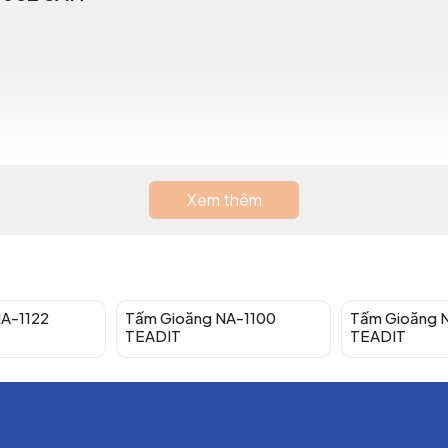
Xem thêm
x 1600 mm hoặc 1500 mm x 3200 mm
A-1122
Tấm Gioăng NA-1100
Tấm Gioăng 
TEADIT
TEADIT
IT