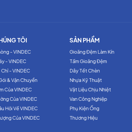
HÚNG TÔI
SẢN PHẨM
hòng - VINDEC
Gioăng Đệm Làm Kín
áy - VINDEC
Tấm Gioăng Đệm
 Chỉ - VINDEC
Dây Tết Chèn
Gói & Vận Chuyển
Nhựa Kỹ Thuật
ểm Của VINDEC
Vật Liệu Chịu Nhiệt
rường Của VINDEC
Van Công Nghiệp
âu Hỏi Về VINDEC
Phụ Kiện Ống
Lượng Của VINDEC
Thương Hiệu