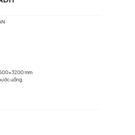
AN
 1500x3200 mm
nước uống.