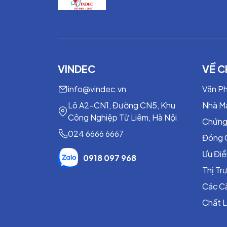
FDA - 1082 SAN
NSF-61 - 1082 SAN
VINDEC
VỀ C
info@vindec.vn
Văn P
Lô A2-CN1, Đường CN5, Khu
Nhà M
Công Nghiệp Từ Liêm, Hà Nội
Chứng
024 6666 6667
Đóng 
Ưu Đi
0918 097 968
Thị T
Các C
Chất 