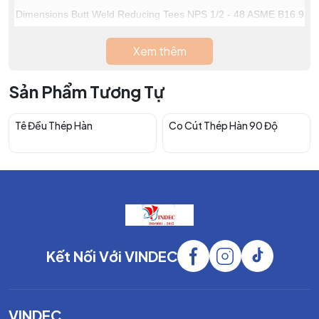
Dimensions Butt Weld Reducing Tees NPS 1/2 - 48 ASME B16.9
Xem thêm
Sản Phẩm Tương Tự
Tê Đều Thép Hàn
Co Cút Thép Hàn 90 Độ
Kết Nối Với VINDEC
VINDEC