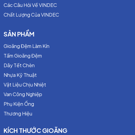
Các Câu Hỏi Về VINDEC
Chất Lượng Của VINDEC
Dung dai độ dày : + không qui định, - 15%
SẢN PHẨM
Dung sai đường kính : ĐK đến 15mm đến 1.1/2” ± 1/64";
Gioăng Đệm Làm Kín
ĐK từ 2" trở lên ± 5
Tấm Gioăng Đệm
Dây Tết Chèn
Nhựa Kỹ Thuật
Vật Liệu Chịu Nhiệt
Van Công Nghiệp
Phụ Kiện Ống
Thương Hiệu
KÍCH THƯỚC GIOĂNG