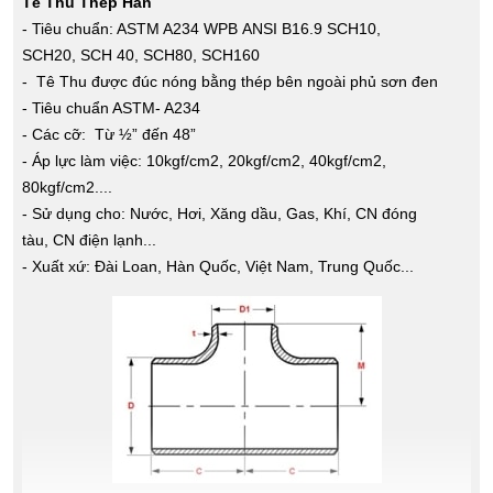
Tê Thu Thép Hàn
- Tiêu chuẩn: ASTM A234 WPB ANSI B16.9 SCH10,
SCH20, SCH 40, SCH80, SCH160
- Tê Thu được đúc nóng bằng thép bên ngoài phủ sơn đen
- Tiêu chuẩn ASTM- A234
- Các cỡ: Từ ½” đến 48”
- Áp lực làm việc: 10kgf/cm2, 20kgf/cm2, 40kgf/cm2,
80kgf/cm2....
- Sử dụng cho: Nước, Hơi, Xăng dầu, Gas, Khí, CN đóng
tàu, CN điện lạnh...
- Xuất xứ: Đài Loan, Hàn Quốc, Việt Nam, Trung Quốc...