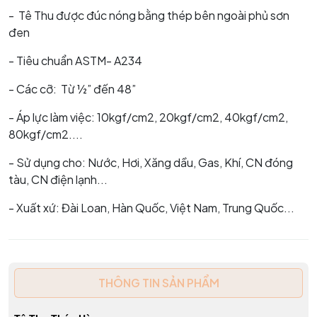
- Tê Thu được đúc nóng bằng thép bên ngoài phủ sơn
đen
- Tiêu chuẩn ASTM- A234
- Các cỡ: Từ ½” đến 48”
- Áp lực làm việc: 10kgf/cm2, 20kgf/cm2, 40kgf/cm2,
80kgf/cm2....
- Sử dụng cho: Nước, Hơi, Xăng dầu, Gas, Khí, CN đóng
tàu, CN điện lạnh...
- Xuất xứ: Đài Loan, Hàn Quốc, Việt Nam, Trung Quốc...
THÔNG TIN SẢN PHẨM