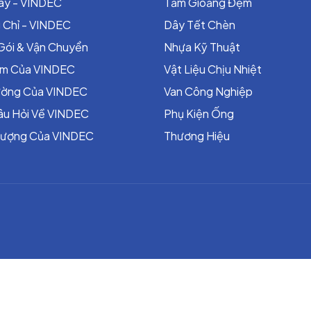
áy - VINDEC
Tấm Gioăng Đệm
 Chỉ - VINDEC
Dây Tết Chèn
Gói & Vận Chuyển
Nhựa Kỹ Thuật
ểm Của VINDEC
Vật Liệu Chịu Nhiệt
rường Của VINDEC
Van Công Nghiệp
âu Hỏi Về VINDEC
Phụ Kiện Ống
Lượng Của VINDEC
Thương Hiệu