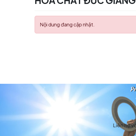
HÓA CHẤT ĐỨC GIANG 
Nội dung đang cập nhật.
Liên hệ v