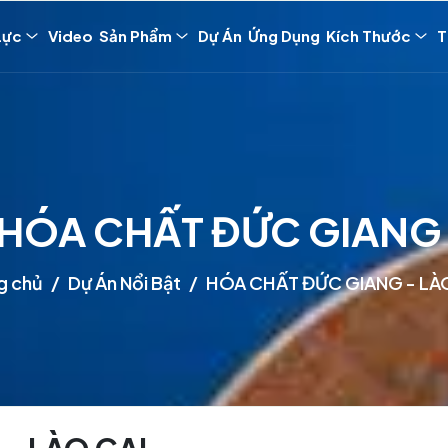
Lực
Video
Sản Phẩm
Dự Án
Ứng Dụng
Kích Thước
T
HÓA CHẤT ĐỨC GIANG 
g chủ
Dự Án Nổi Bật
HÓA CHẤT ĐỨC GIANG - LÀ