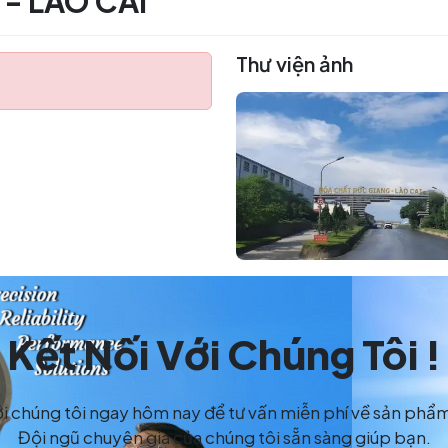
- LÀO CAI
Thư viện ảnh
Kết Nối Với Chúng Tôi !
ới chúng tôi ngay hôm nay để tư vấn miễn phí về sản phẩ
Đội ngũ chuyên gia của chúng tôi sẵn sàng giúp bạn.