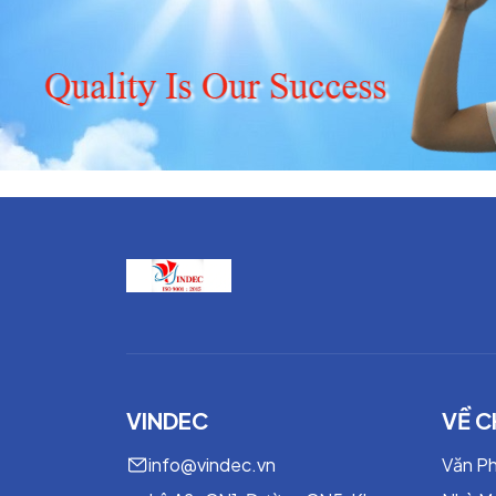
VINDEC
VỀ C
info@vindec.vn
Văn P