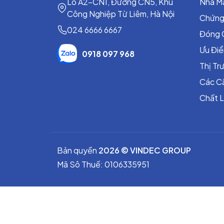
Lô A2-CN1, Đường CN5, Khu
Nhà M
Công Nghiệp Từ Liêm, Hà Nội
Chứng
024 6666 6667
Đóng 
Ưu Đi
0918 097 968
Thị T
Các C
Chất 
Bản quyền
2026 © VINDEC GROUP
Mã Sô Thuế: 0106335951