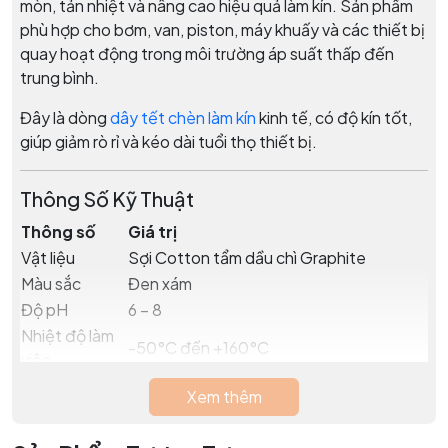
mòn, tản nhiệt và nâng cao hiệu quả làm kín. Sản phẩm
phù hợp cho bơm, van, piston, máy khuấy và các thiết bị
quay hoạt động trong môi trường áp suất thấp đến
trung bình.
Đây là dòng
dây tết chèn làm kín
kinh tế, có độ kín tốt,
giúp giảm rò rỉ và kéo dài tuổi thọ thiết bị.
Thông Số Kỹ Thuật
Thông số
Giá trị
Vật liệu
Sợi Cotton tẩm dầu chì Graphite
Màu sắc
Đen xám
Độ pH
6 – 8
Nhiệt độ làm
-50°C đến +160°C
việc
Áp suất tĩnh
12 Bar
Xem thêm
Áp suất động
8 Bar
Tốc độ trục
≤ 10 m/s