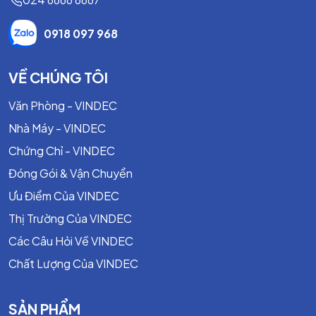
Chịu rung động và áp suất trung bình tốt.
0918 097 968
Hiệu suất ổn định trong thời gian dài.
VỀ CHÚNG TÔI
Chi phí đầu tư và bảo trì hợp lý.
Văn Phòng - VINDEC
Ứng Dụng Của Dây Tết Chèn Cotton Tẩm
Nhà Máy - VINDEC
Dầu Chì
Chứng Chỉ - VINDEC
Hệ Thống Bơm Và Van
Đóng Gói & Vận Chuyển
Bơm quay.
Ưu Điểm Của VINDEC
Bơm piston.
Thị Trường Của VINDEC
Van công nghiệp.
Các Câu Hỏi Về VINDEC
Chất Lượng Của VINDEC
Máy khuấy và thiết bị chuyển động qua lại.
Ngành Công Nghiệp
SẢN PHẨM
Cấp thoát nước.