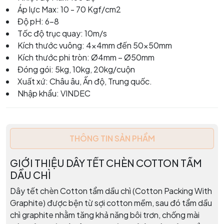
Áp lực Max: 10 - 70 Kgf/cm2
Độ pH: 6-8
Tốc độ trục quay: 10m/s
Kích thước vuông: 4x4mm đến 50x50mm
Kích thước phi tròn: Ø4mm – Ø50mm
Đóng gói: 5kg, 10kg, 20kg/cuộn
Xuất xứ: Châu âu, Ấn độ, Trung quốc.
Nhập khẩu: VINDEC
THÔNG TIN SẢN PHẨM
GIỚI THIỆU DÂY TẾT CHÈN COTTON TẨM
DẦU CHÌ
Dây tết chèn Cotton tẩm dầu chì (Cotton Packing With
Graphite) được bện từ sợi cotton mềm, sau đó tẩm dầu
chì graphite nhằm tăng khả năng bôi trơn, chống mài