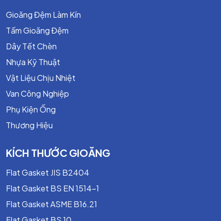
Gioăng Đệm Làm Kín
Xử lý nước thải.
Tấm Gioăng Đệm
Đóng tàu.
Dây Tết Chèn
Cơ khí chế tạo.
Nhựa Kỹ Thuật
Giấy và dệt nhuộm.
Vật Liệu Chịu Nhiệt
Van Công Nghiệp
Môi Chất Phù Hợp
Phụ Kiện Ống
Nước biển.
Thương Hiệu
Dầu nhẹ.
Dung dịch muối.
KÍCH THƯỚC GIOĂNG
Khí và dung môi không ăn mòn mạnh.
Flat Gasket JIS B2404
Flat Gasket BS EN 1514-1
Báo Giá Dây Tết Chèn Cotton Tẩm Dầu Chì
Flat Gasket ASME B16.21
Kích thước
Giá tham khảo
Flat Gasket BS 10